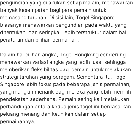
pengundian yang dilakukan setiap malam, menawarkan
banyak kesempatan bagi para pemain untuk
memasang taruhan. Di sisi lain, Togel Singapore
biasanya menawarkan pengundian pada waktu yang
ditentukan, dan seringkali lebih terstruktur dalam hal
peraturan dan pilihan permainan.
Dalam hal pilihan angka, Togel Hongkong cenderung
menawarkan variasi angka yang lebih luas, sehingga
memberikan fleksibilitas bagi pemain untuk melakukan
strategi taruhan yang beragam. Sementara itu, Togel
Singapore lebih fokus pada beberapa jenis permainan,
yang mungkin menarik bagi mereka yang lebih memilih
pendekatan sederhana. Pemain sering kali melakukan
perbandingan antara kedua jenis togel ini berdasarkan
peluang menang dan keunikan dalam setiap
permainannya.