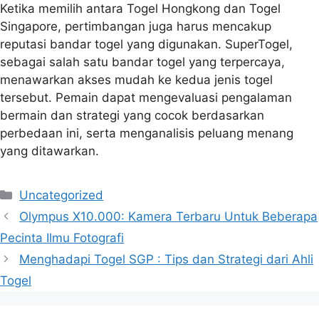
Ketika memilih antara Togel Hongkong dan Togel
Singapore, pertimbangan juga harus mencakup
reputasi bandar togel yang digunakan. SuperTogel,
sebagai salah satu bandar togel yang terpercaya,
menawarkan akses mudah ke kedua jenis togel
tersebut. Pemain dapat mengevaluasi pengalaman
bermain dan strategi yang cocok berdasarkan
perbedaan ini, serta menganalisis peluang menang
yang ditawarkan.
Categories
Uncategorized
Olympus X10.000: Kamera Terbaru Untuk Beberapa
Pecinta Ilmu Fotografi
Menghadapi Togel SGP : Tips dan Strategi dari Ahli
Togel