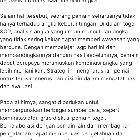
berbasis informasi saat memilih angka.
Selain hal tersebut, seorang pemain seharusnya tidak
hanya terhadap angka keberuntungan. Di dalam togel
SGP, analisis angka yang umum muncul dan angka
yang tidak sering keluar dapat memberi wawasan yang
berguna. Dengan mempelajari sgp hari ini dan
membandingkannya dengan hasil sebelumnya, pemain
dapat berupaya merumuskan kombinasi angka yang
lebih menjanjikan. Strategi ini mengharuskan pemain
untuk terus menerus dan disiplin dalam mencatat hasil
dan evaluasi.
Pada akhirnya, sangat diperlukan untuk
mempergunakan berbagai sumber data, seperti
komunitas atau grup diskusi pemain togel.
Berkolaborasi dengan pemain lain dan membagikan
pengalaman dapat memperluas pengetahuan dan