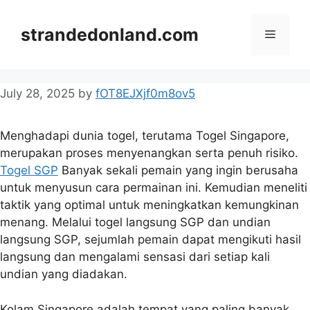
Skip
to
strandedonland.com
Menu
content
July 28, 2025
by
fOT8EJXjf0m8ov5
Menghadapi dunia togel, terutama Togel Singapore,
merupakan proses menyenangkan serta penuh risiko.
Togel SGP
Banyak sekali pemain yang ingin berusaha
untuk menyusun cara permainan ini. Kemudian meneliti
taktik yang optimal untuk meningkatkan kemungkinan
menang. Melalui togel langsung SGP dan undian
langsung SGP, sejumlah pemain dapat mengikuti hasil
langsung dan mengalami sensasi dari setiap kali
undian yang diadakan.
Kolam Singapore adalah tempat yang paling banyak