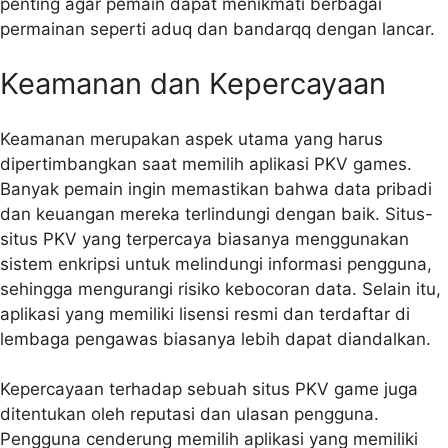
penting agar pemain dapat menikmati berbagai
permainan seperti aduq dan bandarqq dengan lancar.
Keamanan dan Kepercayaan
Keamanan merupakan aspek utama yang harus
dipertimbangkan saat memilih aplikasi PKV games.
Banyak pemain ingin memastikan bahwa data pribadi
dan keuangan mereka terlindungi dengan baik. Situs-
situs PKV yang terpercaya biasanya menggunakan
sistem enkripsi untuk melindungi informasi pengguna,
sehingga mengurangi risiko kebocoran data. Selain itu,
aplikasi yang memiliki lisensi resmi dan terdaftar di
lembaga pengawas biasanya lebih dapat diandalkan.
Kepercayaan terhadap sebuah situs PKV game juga
ditentukan oleh reputasi dan ulasan pengguna.
Pengguna cenderung memilih aplikasi yang memiliki