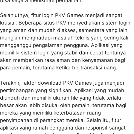
bisa segera menikmati permainan.
Selanjutnya, fitur login PKV Games menjadi sangat
krusial. Beberapa situs PKV menyediakan sistem login
yang aman dan mudah diakses, sementara yang lain
mungkin menghadapi masalah teknis yang sering kali
mengganggu pengalaman pengguna. Aplikasi yang
memiliki sistem login yang stabil dan cepat tentunya
akan memberikan rasa aman dan kenyamanan bagi
para pemain, terutama ketika bertransaksi uang.
Terakhir, faktor download PKV Games juga menjadi
pertimbangan yang signifikan. Aplikasi yang mudah
diunduh dan memiliki ukuran file yang tidak terlalu
besar akan lebih disukai oleh pemain, terutama bagi
mereka yang memiliki keterbatasan ruang
penyimpanan di perangkat mereka. Selain itu, fitur
aplikasi yang ramah pengguna dan responsif sangat