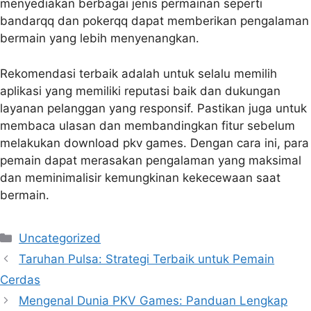
menyediakan berbagai jenis permainan seperti
bandarqq dan pokerqq dapat memberikan pengalaman
bermain yang lebih menyenangkan.
Rekomendasi terbaik adalah untuk selalu memilih
aplikasi yang memiliki reputasi baik dan dukungan
layanan pelanggan yang responsif. Pastikan juga untuk
membaca ulasan dan membandingkan fitur sebelum
melakukan download pkv games. Dengan cara ini, para
pemain dapat merasakan pengalaman yang maksimal
dan meminimalisir kemungkinan kekecewaan saat
bermain.
Categories
Uncategorized
Taruhan Pulsa: Strategi Terbaik untuk Pemain
Cerdas
Mengenal Dunia PKV Games: Panduan Lengkap