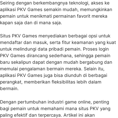
Seiring dengan berkembangnya teknologi, akses ke
aplikasi PKV Games semakin mudah, memungkinkan
pemain untuk menikmati permainan favorit mereka
kapan saja dan di mana saja.
Situs PKV Games menyediakan berbagai opsi untuk
mendaftar dan masuk, serta fitur keamanan yang kuat
untuk melindungi data pribadi pemain. Proses login
PKV Games dirancang sederhana, sehingga pemain
baru sekalipun dapat dengan mudah bergabung dan
memulai pengalaman bermain mereka. Selain itu,
aplikasi PKV Games juga bisa diunduh di berbagai
perangkat, memberikan fleksibilitas lebih dalam
bermain.
Dengan pertumbuhan industri game online, penting
bagi pemain untuk memahami mana situs PKV yang
paling efektif dan terpercaya. Artikel ini akan