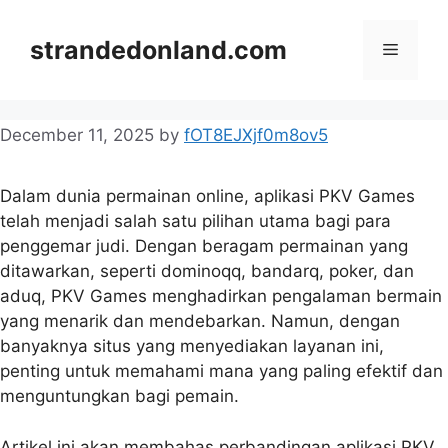
Skip
to
strandedonland.com
Menu
content
December 11, 2025
by
fOT8EJXjf0m8ov5
Dalam dunia permainan online, aplikasi PKV Games
telah menjadi salah satu pilihan utama bagi para
penggemar judi. Dengan beragam permainan yang
ditawarkan, seperti dominoqq, bandarq, poker, dan
aduq, PKV Games menghadirkan pengalaman bermain
yang menarik dan mendebarkan. Namun, dengan
banyaknya situs yang menyediakan layanan ini,
penting untuk memahami mana yang paling efektif dan
menguntungkan bagi pemain.
Artikel ini akan membahas perbandingan aplikasi PKV