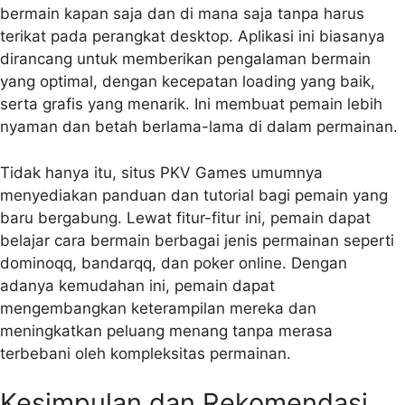
bermain kapan saja dan di mana saja tanpa harus
terikat pada perangkat desktop. Aplikasi ini biasanya
dirancang untuk memberikan pengalaman bermain
yang optimal, dengan kecepatan loading yang baik,
serta grafis yang menarik. Ini membuat pemain lebih
nyaman dan betah berlama-lama di dalam permainan.
Tidak hanya itu, situs PKV Games umumnya
menyediakan panduan dan tutorial bagi pemain yang
baru bergabung. Lewat fitur-fitur ini, pemain dapat
belajar cara bermain berbagai jenis permainan seperti
dominoqq, bandarqq, dan poker online. Dengan
adanya kemudahan ini, pemain dapat
mengembangkan keterampilan mereka dan
meningkatkan peluang menang tanpa merasa
terbebani oleh kompleksitas permainan.
Kesimpulan dan Rekomendasi