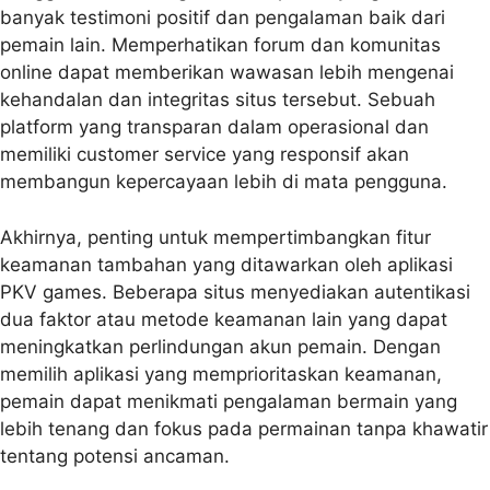
banyak testimoni positif dan pengalaman baik dari
pemain lain. Memperhatikan forum dan komunitas
online dapat memberikan wawasan lebih mengenai
kehandalan dan integritas situs tersebut. Sebuah
platform yang transparan dalam operasional dan
memiliki customer service yang responsif akan
membangun kepercayaan lebih di mata pengguna.
Akhirnya, penting untuk mempertimbangkan fitur
keamanan tambahan yang ditawarkan oleh aplikasi
PKV games. Beberapa situs menyediakan autentikasi
dua faktor atau metode keamanan lain yang dapat
meningkatkan perlindungan akun pemain. Dengan
memilih aplikasi yang memprioritaskan keamanan,
pemain dapat menikmati pengalaman bermain yang
lebih tenang dan fokus pada permainan tanpa khawatir
tentang potensi ancaman.