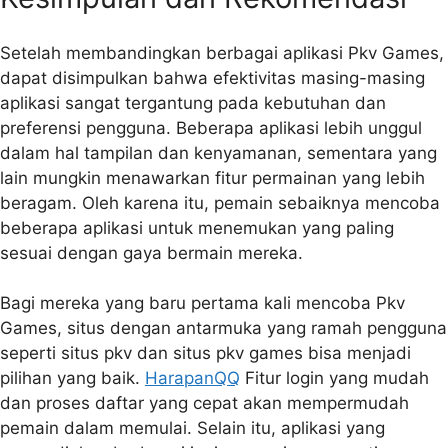
Setelah membandingkan berbagai aplikasi Pkv Games,
dapat disimpulkan bahwa efektivitas masing-masing
aplikasi sangat tergantung pada kebutuhan dan
preferensi pengguna. Beberapa aplikasi lebih unggul
dalam hal tampilan dan kenyamanan, sementara yang
lain mungkin menawarkan fitur permainan yang lebih
beragam. Oleh karena itu, pemain sebaiknya mencoba
beberapa aplikasi untuk menemukan yang paling
sesuai dengan gaya bermain mereka.
Bagi mereka yang baru pertama kali mencoba Pkv
Games, situs dengan antarmuka yang ramah pengguna
seperti situs pkv dan situs pkv games bisa menjadi
pilihan yang baik.
HarapanQQ
Fitur login yang mudah
dan proses daftar yang cepat akan mempermudah
pemain dalam memulai. Selain itu, aplikasi yang