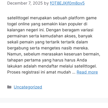
December 7, 2025
by
fOT8EJXjf0m8ov5
satelittogel merupakan sebuah platform game
togel online yang semakin kian populer di
kalangan negeri ini. Dengan beragam variasi
permainan serta kemudahan akses, banyak
sekali pemain yang tertarik tertarik dalam
bergabung serta mengetes nasib mereka.
Namun, sebelum merasakan keseruan bermain,
tahapan pertama yang harus harus Anda
lakukan adalah mendaftar melalui satelittogel.
Proses registrasi ini amat mudah …
Read more
Categories
Uncategorized