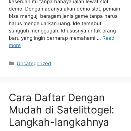
keseruan itu tanpa bahaya ialah lewat slot
demo. Dengan adanya akun demo slot, pemain
bisa menguji beragam jenis game tanpa harus
harus mengeluarkan uang. Ide tersebut
sungguh menggugah, khususnya untuk orang
baru yang ingin berharap memahami …
Read
more
Categories
Uncategorized
Cara Daftar Dengan
Mudah di Satelittogel:
Langkah-langkahnya