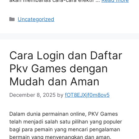
Categories
Uncategorized
Cara Login dan Daftar
Pkv Games dengan
Mudah dan Aman
December 8, 2025
by
fOT8EJXjf0m8ov5
Dalam dunia permainan online, PKV Games
telah menjadi salah satu pilihan yang populer
bagi para pemain yang mencari pengalaman
bermain yang menyenangkan dan aman.