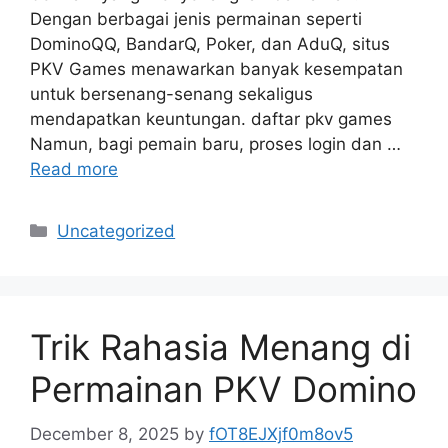
Dengan berbagai jenis permainan seperti
DominoQQ, BandarQ, Poker, dan AduQ, situs
PKV Games menawarkan banyak kesempatan
untuk bersenang-senang sekaligus
mendapatkan keuntungan. daftar pkv games
Namun, bagi pemain baru, proses login dan …
Read more
Categories
Uncategorized
Trik Rahasia Menang di
Permainan PKV Domino
December 8, 2025
by
fOT8EJXjf0m8ov5