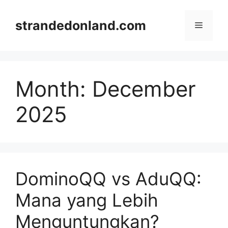
Skip
to
strandedonland.com
Menu
content
Month:
December
2025
DominoQQ vs AduQQ:
Mana yang Lebih
Menguntungkan?