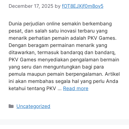
December 17, 2025
by
fOT8EJXjf0m8ov5
Dunia perjudian online semakin berkembang
pesat, dan salah satu inovasi terbaru yang
menarik perhatian pemain adalah PKV Games.
Dengan beragam permainan menarik yang
ditawarkan, termasuk bandarqq dan bandarq,
PKV Games menyediakan pengalaman bermain
yang seru dan menguntungkan bagi para
pemula maupun pemain berpengalaman. Artikel
ini akan membahas segala hal yang perlu Anda
ketahui tentang PKV …
Read more
Categories
Uncategorized