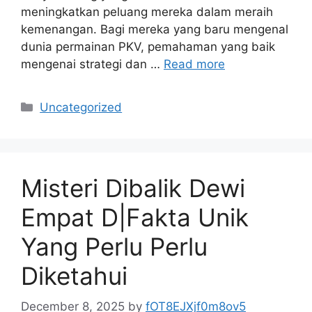
meningkatkan peluang mereka dalam meraih
kemenangan. Bagi mereka yang baru mengenal
dunia permainan PKV, pemahaman yang baik
mengenai strategi dan …
Read more
Categories
Uncategorized
Misteri Dibalik Dewi
Empat D|Fakta Unik
Yang Perlu Perlu
Diketahui
December 8, 2025
by
fOT8EJXjf0m8ov5