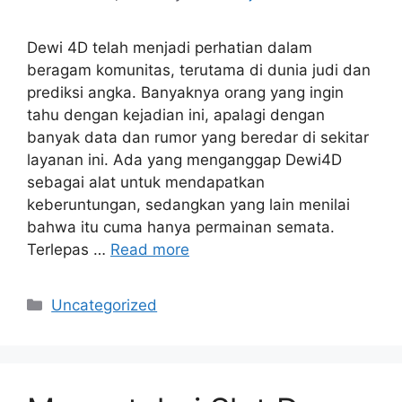
Dewi 4D telah menjadi perhatian dalam
beragam komunitas, terutama di dunia judi dan
prediksi angka. Banyaknya orang yang ingin
tahu dengan kejadian ini, apalagi dengan
banyak data dan rumor yang beredar di sekitar
layanan ini. Ada yang menganggap Dewi4D
sebagai alat untuk mendapatkan
keberuntungan, sedangkan yang lain menilai
bahwa itu cuma hanya permainan semata.
Terlepas …
Read more
Categories
Uncategorized