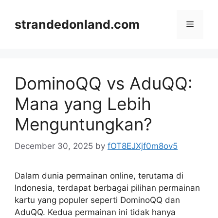
Skip
to
strandedonland.com
Menu
content
DominoQQ vs AduQQ:
Mana yang Lebih
Menguntungkan?
December 30, 2025
by
fOT8EJXjf0m8ov5
Dalam dunia permainan online, terutama di
Indonesia, terdapat berbagai pilihan permainan
kartu yang populer seperti DominoQQ dan
AduQQ. Kedua permainan ini tidak hanya