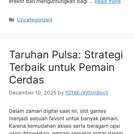
efektif dan menguntungkan bagi …
Read more
Categories
Uncategorized
Taruhan Pulsa: Strategi
Terbaik untuk Pemain
Cerdas
December 10, 2025
by
fOT8EJXjf0m8ov5
Dalam zaman digital saat ini, slot games
menjadi sebuah favorit untuk banyak pemain.
Karena kemudahan akses serta beragam opsi
yang ditawarkan, pemain semakin pintar dalam