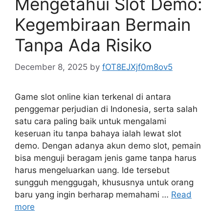
Mengetahui Slot Demo:
Kegembiraan Bermain
Tanpa Ada Risiko
December 8, 2025
by
fOT8EJXjf0m8ov5
Game slot online kian terkenal di antara
penggemar perjudian di Indonesia, serta salah
satu cara paling baik untuk mengalami
keseruan itu tanpa bahaya ialah lewat slot
demo. Dengan adanya akun demo slot, pemain
bisa menguji beragam jenis game tanpa harus
harus mengeluarkan uang. Ide tersebut
sungguh menggugah, khususnya untuk orang
baru yang ingin berharap memahami …
Read
more