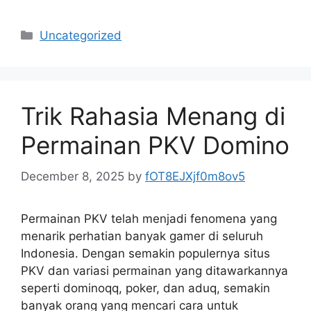
Categories
Uncategorized
Trik Rahasia Menang di
Permainan PKV Domino
December 8, 2025
by
fOT8EJXjf0m8ov5
Permainan PKV telah menjadi fenomena yang
menarik perhatian banyak gamer di seluruh
Indonesia. Dengan semakin populernya situs
PKV dan variasi permainan yang ditawarkannya
seperti dominoqq, poker, dan aduq, semakin
banyak orang yang mencari cara untuk