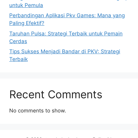
untuk Pemula
Perbandingan Aplikasi Pkv Games: Mana yang
Paling Efektif?
Taruhan Pulsa: Strategi Terbaik untuk Pemain
Cerdas
Tips Sukses Menjadi Bandar di PKV: Strategi
Terbaik
Recent Comments
No comments to show.