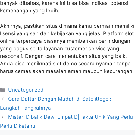
banyak dibahas, karena ini bisa bisa indikasi potensi
kemenangan yang lebih.
Akhirnya, pastikan situs dimana kamu bermain memiliki
lisensi yang sah dan kebijakan yang jelas. Platform slot
online terpercaya biasanya memberikan perlindungan
yang bagus serta layanan customer service yang
responsif. Dengan cara menentukan situs yang baik,
Anda bisa menikmati slot demo secara nyaman tanpa
harus cemas akan masalah aman maupun kecurangan.
Categories
Uncategorized
Cara Daftar Dengan Mudah di Satelittogel:
Langkah-langkahnya
Misteri Dibalik Dewi Empat D|Fakta Unik Yang Perlu
Perlu Diketahui