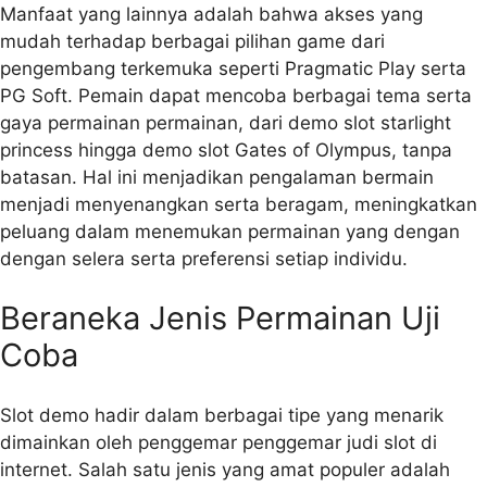
Manfaat yang lainnya adalah bahwa akses yang
mudah terhadap berbagai pilihan game dari
pengembang terkemuka seperti Pragmatic Play serta
PG Soft. Pemain dapat mencoba berbagai tema serta
gaya permainan permainan, dari demo slot starlight
princess hingga demo slot Gates of Olympus, tanpa
batasan. Hal ini menjadikan pengalaman bermain
menjadi menyenangkan serta beragam, meningkatkan
peluang dalam menemukan permainan yang dengan
dengan selera serta preferensi setiap individu.
Beraneka Jenis Permainan Uji
Coba
Slot demo hadir dalam berbagai tipe yang menarik
dimainkan oleh penggemar penggemar judi slot di
internet. Salah satu jenis yang amat populer adalah