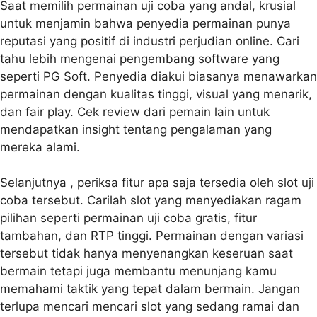
Saat memilih permainan uji coba yang andal, krusial
untuk menjamin bahwa penyedia permainan punya
reputasi yang positif di industri perjudian online. Cari
tahu lebih mengenai pengembang software yang
seperti PG Soft. Penyedia diakui biasanya menawarkan
permainan dengan kualitas tinggi, visual yang menarik,
dan fair play. Cek review dari pemain lain untuk
mendapatkan insight tentang pengalaman yang
mereka alami.
Selanjutnya , periksa fitur apa saja tersedia oleh slot uji
coba tersebut. Carilah slot yang menyediakan ragam
pilihan seperti permainan uji coba gratis, fitur
tambahan, dan RTP tinggi. Permainan dengan variasi
tersebut tidak hanya menyenangkan keseruan saat
bermain tetapi juga membantu menunjang kamu
memahami taktik yang tepat dalam bermain. Jangan
terlupa mencari mencari slot yang sedang ramai dan