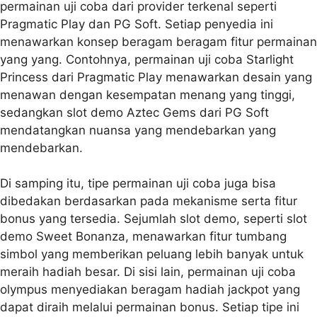
permainan uji coba dari provider terkenal seperti
Pragmatic Play dan PG Soft. Setiap penyedia ini
menawarkan konsep beragam beragam fitur permainan
yang yang. Contohnya, permainan uji coba Starlight
Princess dari Pragmatic Play menawarkan desain yang
menawan dengan kesempatan menang yang tinggi,
sedangkan slot demo Aztec Gems dari PG Soft
mendatangkan nuansa yang mendebarkan yang
mendebarkan.
Di samping itu, tipe permainan uji coba juga bisa
dibedakan berdasarkan pada mekanisme serta fitur
bonus yang tersedia. Sejumlah slot demo, seperti slot
demo Sweet Bonanza, menawarkan fitur tumbang
simbol yang memberikan peluang lebih banyak untuk
meraih hadiah besar. Di sisi lain, permainan uji coba
olympus menyediakan beragam hadiah jackpot yang
dapat diraih melalui permainan bonus. Setiap tipe ini