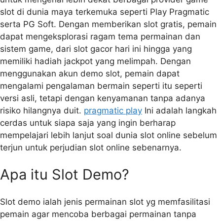
slot di dunia maya terkemuka seperti Play Pragmatic
serta PG Soft. Dengan memberikan slot gratis, pemain
dapat mengeksplorasi ragam tema permainan dan
sistem game, dari slot gacor hari ini hingga yang
memiliki hadiah jackpot yang melimpah. Dengan
menggunakan akun demo slot, pemain dapat
mengalami pengalaman bermain seperti itu seperti
versi asli, tetapi dengan kenyamanan tanpa adanya
risiko hilangnya duit.
pragmatic play
Ini adalah langkah
cerdas untuk siapa saja yang ingin berharap
mempelajari lebih lanjut soal dunia slot online sebelum
terjun untuk perjudian slot online sebenarnya.
Apa itu Slot Demo?
Slot demo ialah jenis permainan slot yg memfasilitasi
pemain agar mencoba berbagai permainan tanpa