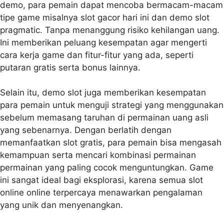
demo, para pemain dapat mencoba bermacam-macam
tipe game misalnya slot gacor hari ini dan demo slot
pragmatic. Tanpa menanggung risiko kehilangan uang.
Ini memberikan peluang kesempatan agar mengerti
cara kerja game dan fitur-fitur yang ada, seperti
putaran gratis serta bonus lainnya.
Selain itu, demo slot juga memberikan kesempatan
para pemain untuk menguji strategi yang menggunakan
sebelum memasang taruhan di permainan uang asli
yang sebenarnya. Dengan berlatih dengan
memanfaatkan slot gratis, para pemain bisa mengasah
kemampuan serta mencari kombinasi permainan
permainan yang paling cocok menguntungkan. Game
ini sangat ideal bagi eksplorasi, karena semua slot
online online terpercaya menawarkan pengalaman
yang unik dan menyenangkan.