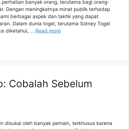
s perhatian banyak orang, terutama bagi orang-
ar. Dengan meningkatnya minat publik terhadap
hami berbagai aspek dan taktik yang dapat
ran. Dalam dunia togel, terutama Sidney Togel
us diketahui, …
Read more
o: Cobalah Sebelum
in disukai oleh banyak pemain, terkhusus karena