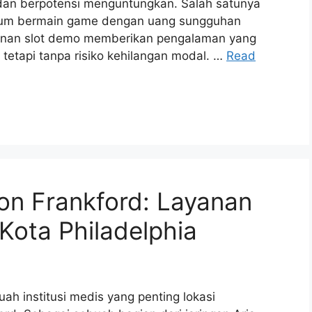
 dan berpotensi menguntungkan. Salah satunya
lum bermain game dengan uang sungguhan
ainan slot demo memberikan pengalaman yang
 tetapi tanpa risiko kehilangan modal. …
Read
on Frankford: Layanan
Kota Philadelphia
ah institusi medis yang penting lokasi