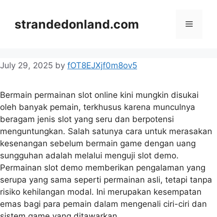
Skip
to
strandedonland.com
Menu
content
July 29, 2025
by
fOT8EJXjf0m8ov5
Bermain permainan slot online kini mungkin disukai
oleh banyak pemain, terkhusus karena munculnya
beragam jenis slot yang seru dan berpotensi
menguntungkan. Salah satunya cara untuk merasakan
kesenangan sebelum bermain game dengan uang
sungguhan adalah melalui menguji slot demo.
Permainan slot demo memberikan pengalaman yang
serupa yang sama seperti permainan asli, tetapi tanpa
risiko kehilangan modal. Ini merupakan kesempatan
emas bagi para pemain dalam mengenali ciri-ciri dan
sistem game yang ditawarkan.