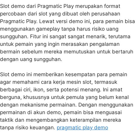
Slot demo dari Pragmatic Play merupakan format
percobaan dari slot yang dibuat oleh perusahaan
Pragmatic Play. Lewat versi demo ini, para pemain bisa
menggunakan gameplay tanpa harus risiko uang
sungguhan. Fitur ini sangat sangat menarik, terutama
untuk pemain yang ingin merasakan pengalaman
bermain sebelum mereka memutuskan untuk bertaruh
dengan uang sungguhan.
Slot demo ini memberikan kesempatan para pemain
agar memahami cara kerja mesin slot, termasuk
berbagai ciri, ikon, serta potensi menang. Ini amat
berguna, khususnya untuk pemula yang belum kenal
dengan mekanisme permainan. Dengan menggunakan
permainan di akun demo, pemain bisa menguasai
taktik dan mengembangkan keterampilan mereka
tanpa risiko keuangan.
pragmatic play demo