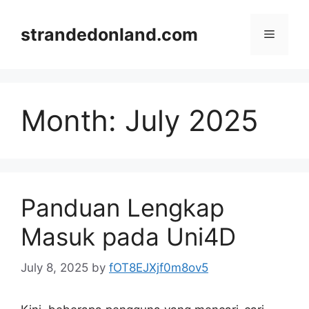
Skip
to
strandedonland.com
Menu
content
Month:
July 2025
Panduan Lengkap
Masuk pada Uni4D
July 8, 2025
by
fOT8EJXjf0m8ov5