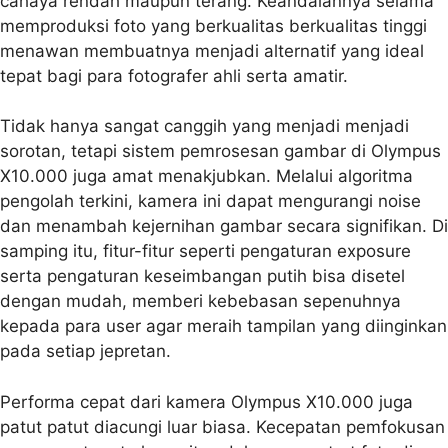
cahaya rendah maupun terang. Keandalannya selama
memproduksi foto yang berkualitas berkualitas tinggi
menawan membuatnya menjadi alternatif yang ideal
tepat bagi para fotografer ahli serta amatir.
Tidak hanya sangat canggih yang menjadi menjadi
sorotan, tetapi sistem pemrosesan gambar di Olympus
X10.000 juga amat menakjubkan. Melalui algoritma
pengolah terkini, kamera ini dapat mengurangi noise
dan menambah kejernihan gambar secara signifikan. Di
samping itu, fitur-fitur seperti pengaturan exposure
serta pengaturan keseimbangan putih bisa disetel
dengan mudah, memberi kebebasan sepenuhnya
kepada para user agar meraih tampilan yang diinginkan
pada setiap jepretan.
Performa cepat dari kamera Olympus X10.000 juga
patut patut diacungi luar biasa. Kecepatan pemfokusan