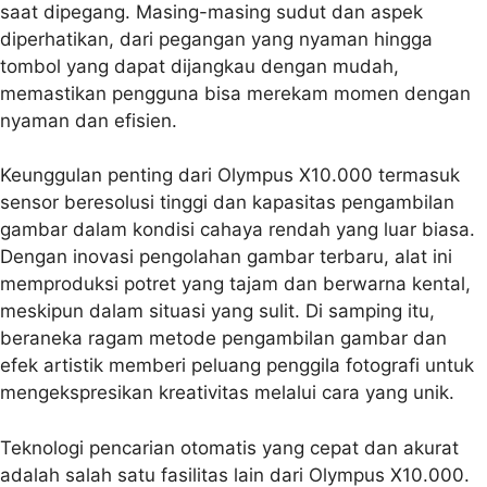
saat dipegang. Masing-masing sudut dan aspek
diperhatikan, dari pegangan yang nyaman hingga
tombol yang dapat dijangkau dengan mudah,
memastikan pengguna bisa merekam momen dengan
nyaman dan efisien.
Keunggulan penting dari Olympus X10.000 termasuk
sensor beresolusi tinggi dan kapasitas pengambilan
gambar dalam kondisi cahaya rendah yang luar biasa.
Dengan inovasi pengolahan gambar terbaru, alat ini
memproduksi potret yang tajam dan berwarna kental,
meskipun dalam situasi yang sulit. Di samping itu,
beraneka ragam metode pengambilan gambar dan
efek artistik memberi peluang penggila fotografi untuk
mengekspresikan kreativitas melalui cara yang unik.
Teknologi pencarian otomatis yang cepat dan akurat
adalah salah satu fasilitas lain dari Olympus X10.000.