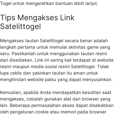
Togel untuk mengarahkan bantuan lebih lanjut.
Tips Mengakses Link
Satelittogel
Mengakses tautan Satelittogel secara benar adalah
langkah pertama untuk memulai aktivitas game yang
seru. Pastikanlah untuk menggunakan tautan resmi
dari disediakan. Link ini sering kali terdapat di website
resmi maupun media sosial resmi Satelittogel. Tidak
lupa ceklis dan yakinkan tautan itu aman untuk
menghindari website palsu yang dapat menyusahkan.
Kemudian, apabila Anda mendapatkan kesulitan saat
mengakses, cobalah gunakan alat dan browser yang
lain. Beberapa permasalahan akses dapat disebabkan
oleh pengaturan cookie atau memori pada browser