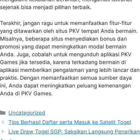
sejenak bisa menjadi pilihan terbaik.
Terakhir, jangan ragu untuk memanfaatkan fitur-fitur
yang ditawarkan oleh situs PKV tempat Anda bermain.
Misalnya, beberapa situs menyediakan bonus dan
promosi yang dapat meningkatkan modal bermain
Anda. Juga, cobalah untuk mengunduh aplikasi PKV
Games jika tersedia, karena terkadang bermain di
aplikasi memberikan pengalaman yang lebih lancar dan
praktis. Dengan memanfaatkan semua sumber daya
ini, Anda dapat meningkatkan peluang kemenangan
Anda di PKV Games.
Categories
Uncategorized
Tips Berhasil Daftar serta Masuk ke Satelit Togel
Live Draw Togel SGP: Saksikan Langsung Penarikan