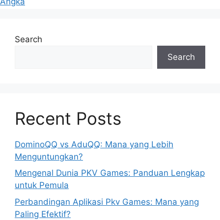
Angka
Search
Search
Recent Posts
DominoQQ vs AduQQ: Mana yang Lebih
Menguntungkan?
Mengenal Dunia PKV Games: Panduan Lengkap
untuk Pemula
Perbandingan Aplikasi Pkv Games: Mana yang
Paling Efektif?