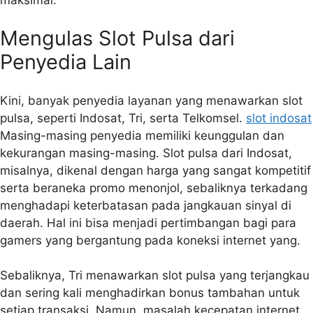
Mengulas Slot Pulsa dari
Penyedia Lain
Kini, banyak penyedia layanan yang menawarkan slot
pulsa, seperti Indosat, Tri, serta Telkomsel.
slot indosat
Masing-masing penyedia memiliki keunggulan dan
kekurangan masing-masing. Slot pulsa dari Indosat,
misalnya, dikenal dengan harga yang sangat kompetitif
serta beraneka promo menonjol, sebaliknya terkadang
menghadapi keterbatasan pada jangkauan sinyal di
daerah. Hal ini bisa menjadi pertimbangan bagi para
gamers yang bergantung pada koneksi internet yang.
Sebaliknya, Tri menawarkan slot pulsa yang terjangkau
dan sering kali menghadirkan bonus tambahan untuk
setiap transaksi. Namun, masalah kecepatan internet