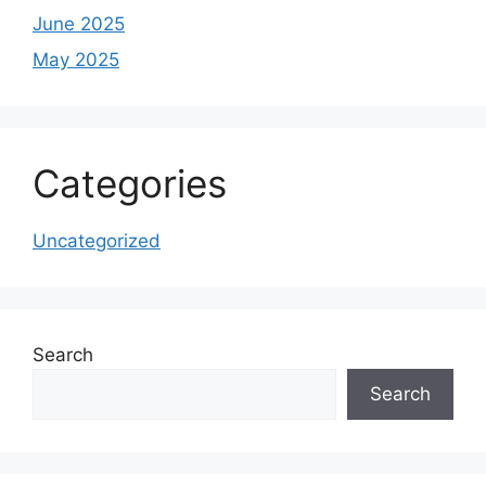
June 2025
May 2025
Categories
Uncategorized
Search
Search