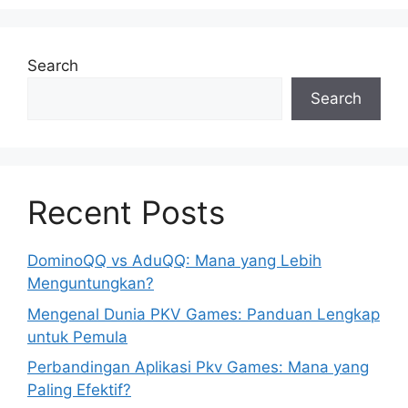
Search
Search
Recent Posts
DominoQQ vs AduQQ: Mana yang Lebih
Menguntungkan?
Mengenal Dunia PKV Games: Panduan Lengkap
untuk Pemula
Perbandingan Aplikasi Pkv Games: Mana yang
Paling Efektif?