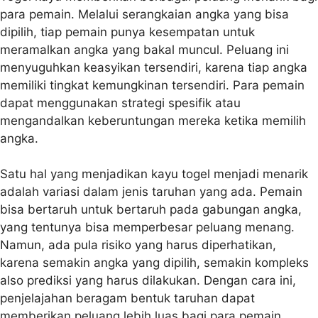
para pemain. Melalui serangkaian angka yang bisa
dipilih, tiap pemain punya kesempatan untuk
meramalkan angka yang bakal muncul. Peluang ini
menyuguhkan keasyikan tersendiri, karena tiap angka
memiliki tingkat kemungkinan tersendiri. Para pemain
dapat menggunakan strategi spesifik atau
mengandalkan keberuntungan mereka ketika memilih
angka.
Satu hal yang menjadikan kayu togel menjadi menarik
adalah variasi dalam jenis taruhan yang ada. Pemain
bisa bertaruh untuk bertaruh pada gabungan angka,
yang tentunya bisa memperbesar peluang menang.
Namun, ada pula risiko yang harus diperhatikan,
karena semakin angka yang dipilih, semakin kompleks
also prediksi yang harus dilakukan. Dengan cara ini,
penjelajahan beragam bentuk taruhan dapat
memberikan peluang lebih luas bagi para pemain.