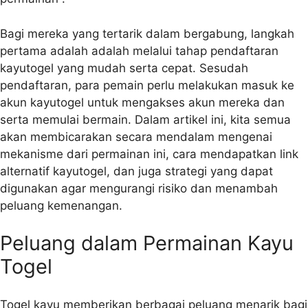
Bagi mereka yang tertarik dalam bergabung, langkah
pertama adalah adalah melalui tahap pendaftaran
kayutogel yang mudah serta cepat. Sesudah
pendaftaran, para pemain perlu melakukan masuk ke
akun kayutogel untuk mengakses akun mereka dan
serta memulai bermain. Dalam artikel ini, kita semua
akan membicarakan secara mendalam mengenai
mekanisme dari permainan ini, cara mendapatkan link
alternatif kayutogel, dan juga strategi yang dapat
digunakan agar mengurangi risiko dan menambah
peluang kemenangan.
Peluang dalam Permainan Kayu
Togel
Togel kayu memberikan berbagai peluang menarik bagi