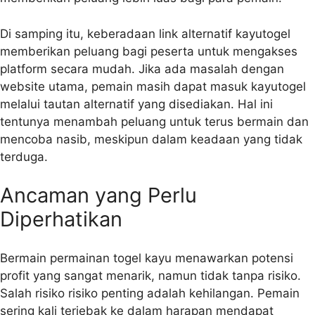
Di samping itu, keberadaan link alternatif kayutogel
memberikan peluang bagi peserta untuk mengakses
platform secara mudah. Jika ada masalah dengan
website utama, pemain masih dapat masuk kayutogel
melalui tautan alternatif yang disediakan. Hal ini
tentunya menambah peluang untuk terus bermain dan
mencoba nasib, meskipun dalam keadaan yang tidak
terduga.
Ancaman yang Perlu
Diperhatikan
Bermain permainan togel kayu menawarkan potensi
profit yang sangat menarik, namun tidak tanpa risiko.
Salah risiko risiko penting adalah kehilangan. Pemain
sering kali terjebak ke dalam harapan mendapat