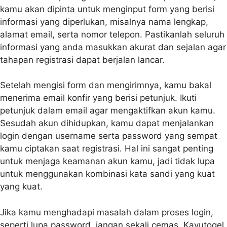
kamu akan dipinta untuk menginput form yang berisi
informasi yang diperlukan, misalnya nama lengkap,
alamat email, serta nomor telepon. Pastikanlah seluruh
informasi yang anda masukkan akurat dan sejalan agar
tahapan registrasi dapat berjalan lancar.
Setelah mengisi form dan mengirimnya, kamu bakal
menerima email konfir yang berisi petunjuk. Ikuti
petunjuk dalam email agar mengaktifkan akun kamu.
Sesudah akun dihidupkan, kamu dapat menjalankan
login dengan username serta password yang sempat
kamu ciptakan saat registrasi. Hal ini sangat penting
untuk menjaga keamanan akun kamu, jadi tidak lupa
untuk menggunakan kombinasi kata sandi yang kuat
yang kuat.
Jika kamu menghadapi masalah dalam proses login,
seperti lupa password, jangan sekali cemas. Kayutogel