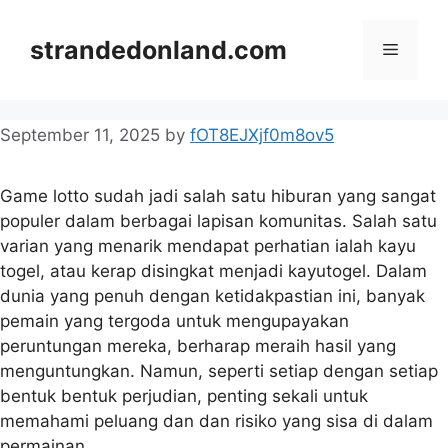
Skip
to
strandedonland.com
Menu
content
September 11, 2025
by
fOT8EJXjf0m8ov5
Game lotto sudah jadi salah satu hiburan yang sangat
populer dalam berbagai lapisan komunitas. Salah satu
varian yang menarik mendapat perhatian ialah kayu
togel, atau kerap disingkat menjadi kayutogel. Dalam
dunia yang penuh dengan ketidakpastian ini, banyak
pemain yang tergoda untuk mengupayakan
peruntungan mereka, berharap meraih hasil yang
menguntungkan. Namun, seperti setiap dengan setiap
bentuk bentuk perjudian, penting sekali untuk
memahami peluang dan dan risiko yang sisa di dalam
permainan .