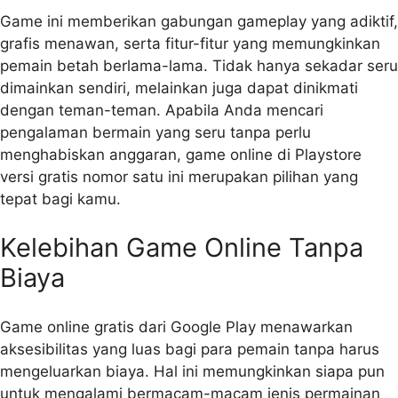
Game ini memberikan gabungan gameplay yang adiktif,
grafis menawan, serta fitur-fitur yang memungkinkan
pemain betah berlama-lama. Tidak hanya sekadar seru
dimainkan sendiri, melainkan juga dapat dinikmati
dengan teman-teman. Apabila Anda mencari
pengalaman bermain yang seru tanpa perlu
menghabiskan anggaran, game online di Playstore
versi gratis nomor satu ini merupakan pilihan yang
tepat bagi kamu.
Kelebihan Game Online Tanpa
Biaya
Game online gratis dari Google Play menawarkan
aksesibilitas yang luas bagi para pemain tanpa harus
mengeluarkan biaya. Hal ini memungkinkan siapa pun
untuk mengalami bermacam-macam jenis permainan