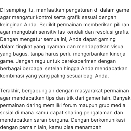
Di samping itu, manfaatkan pengaturan di dalam game
agar mengatur kontrol serta grafik sesuai dengan
keinginan Anda. Sedikit permainan memberikan pilihan
agar mengubah sensitivitas kendali dan resolusi grafis.
Dengan mengatur semua ini, Anda dapat gaming
dalam tingkat yang nyaman dan mendapatkan visual
yang bagus, tanpa harus perlu mengorbankan kinerja
game. Jangan ragu untuk bereksperimen dengan
berbagai berbagai setelan hingga Anda mendapatkan
kombinasi yang yang paling sesuai bagi Anda.
Terakhir, bergabunglah dengan masyarakat permainan
agar mendapatkan tips dan trik dari gamer lain. Banyak
permainan daring memiliki forum maupun grup media
sosial di mana kamu dapat sharing pengalaman dan
mendapatkan saran berguna. Dengan berkomunikasi
dengan pemain lain, kamu bisa menambah