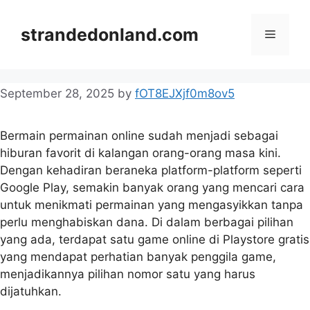
Skip
to
strandedonland.com
Menu
content
September 28, 2025
by
fOT8EJXjf0m8ov5
Bermain permainan online sudah menjadi sebagai
hiburan favorit di kalangan orang-orang masa kini.
Dengan kehadiran beraneka platform-platform seperti
Google Play, semakin banyak orang yang mencari cara
untuk menikmati permainan yang mengasyikkan tanpa
perlu menghabiskan dana. Di dalam berbagai pilihan
yang ada, terdapat satu game online di Playstore gratis
yang mendapat perhatian banyak penggila game,
menjadikannya pilihan nomor satu yang harus
dijatuhkan.