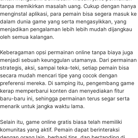
tanpa memikirkan masalah uang. Cukup dengan hanya
menginstal aplikasi, para pemain bisa segera masuk ke
dalam dunia game yang serta mengasyikkan, yang
menjadikan pengalaman lebih lebih mudah dijangkau
oleh semua kalangan.
Keberagaman opsi permainan online tanpa biaya juga
menjadi sebuah keunggulan utamanya. Dari permainan
strategis, aksi, sampai teka-teki, setiap pemain bisa
secara mudah mencari tipe yang cocok dengan
preferensi mereka. Di samping itu, pengembang game
kerap memperbarui konten dan menyediakan fitur
baru-baru ini, sehingga permainan terus segar serta
menarik untuk jangka waktu lama.
Selain itu, game online gratis biasa telah memiliki
komunitas yang aktif. Pemain dapat berinteraksi
dengan orang lain, berbagi tips, dan bertanding di