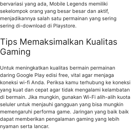
bervariasi yang ada, Mobile Legends memiliki
sekelompok orang yang besar besar dan aktif,
menjadikannya salah satu permainan yang sering
sering di-download di Playstore.
Tips Memaksimalkan Kualitas
Gaming
Untuk meningkatkan kualitas bermain permainan
daring Google Play edisi free, vital agar menjaga
koneksi wi-fi Anda. Periksa kamu terhubung ke koneksi
yang kuat dan cepat agar tidak mengalami kelambatan
di bermain. Jika mungkin, gunakan Wi-Fi alih-alih kuota
seluler untuk menjauhi gangguan yang bisa mungkin
memengaruhi performa game. Jaringan yang baik baik
dapat memberikan pengalaman gaming yang lebih
nyaman serta lancar.