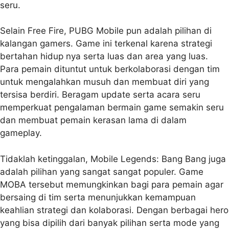
seru.
Selain Free Fire, PUBG Mobile pun adalah pilihan di
kalangan gamers. Game ini terkenal karena strategi
bertahan hidup nya serta luas dan area yang luas.
Para pemain dituntut untuk berkolaborasi dengan tim
untuk mengalahkan musuh dan membuat diri yang
tersisa berdiri. Beragam update serta acara seru
memperkuat pengalaman bermain game semakin seru
dan membuat pemain kerasan lama di dalam
gameplay.
Tidaklah ketinggalan, Mobile Legends: Bang Bang juga
adalah pilihan yang sangat sangat populer. Game
MOBA tersebut memungkinkan bagi para pemain agar
bersaing di tim serta menunjukkan kemampuan
keahlian strategi dan kolaborasi. Dengan berbagai hero
yang bisa dipilih dari banyak pilihan serta mode yang