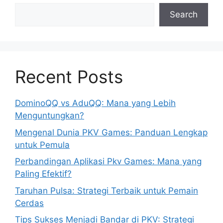
Search
Recent Posts
DominoQQ vs AduQQ: Mana yang Lebih
Menguntungkan?
Mengenal Dunia PKV Games: Panduan Lengkap
untuk Pemula
Perbandingan Aplikasi Pkv Games: Mana yang
Paling Efektif?
Taruhan Pulsa: Strategi Terbaik untuk Pemain
Cerdas
Tips Sukses Menjadi Bandar di PKV: Strategi