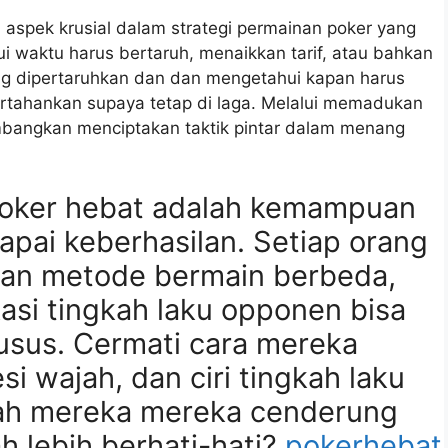
aspek krusial dalam strategi permainan poker yang
i waktu harus bertaruh, menaikkan tarif, atau bahkan
ng dipertaruhkan dan dan mengetahui kapan harus
rtahankan supaya tetap di laga. Melalui memadukan
bangkan menciptakan taktik pintar dalam menang
poker hebat adalah kemampuan
pai keberhasilan. Setiap orang
dan metode bermain berbeda,
si tingkah laku opponen bisa
sus. Cermati cara mereka
i wajah, dan ciri tingkah laku
kah mereka mereka cenderung
 lebih berhati-hati?
pokerhebat