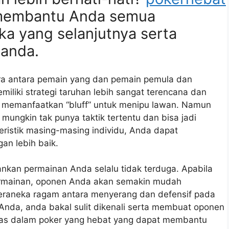
t membantu Anda semua
a yang selanjutnya serta
 anda.
ra antara pemain yang dan pemain pemula dan
liki strategi taruhan lebih sangat terencana dan
ng memanfaatkan “bluff” untuk menipu lawan. Namun
mungkin tak punya taktik tertentu dan bisa jadi
ristik masing-masing individu, Anda dapat
n lebih baik.
nkan permainan Anda selalu tidak terduga. Apabila
ermainan, oponen Anda akan semakin mudah
beraneka ragam antara menyerang dan defensif pada
nda, anda bakal sulit dikenali serta membuat oponen
rdas dalam poker yang hebat yang dapat membantu