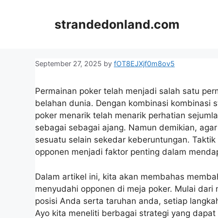
Skip
to
strandedonland.com
content
September 27, 2025
by
fOT8EJXjf0m8ov5
Permainan poker telah menjadi salah satu perm
belahan dunia. Dengan kombinasi kombinasi s
poker menarik telah menarik perhatian sejuml
sebagai sebagai ajang. Namun demikian, agar 
sesuatu selain sekedar keberuntungan. Takti
opponen menjadi faktor penting dalam menda
Dalam artikel ini, kita akan membahas memba
menyudahi opponen di meja poker. Mulai dar
posisi Anda serta taruhan anda, setiap langk
Ayo kita meneliti berbagai strategi yang da