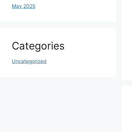
May 2025
Categories
Uncategorized