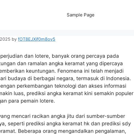
Sample Page
 2025
by
fOT8EJXjf0m8ov5
 perjudian dan lotere, banyak orang percaya pada
tungan dan ramalan angka keramat yang dipercaya
emberikan keuntungan. Fenomena ini telah menjadi
ari budaya di berbagai negara, termasuk di Indonesia.
dengan perkembangan teknologi dan akses informasi
akin luas, prediksi angka keramat kini semakin populer
gan para pemain lotere.
ang mencari racikan angka jitu dari sumber-sumber
ya, seperti prediksi angka keramat hk dan prediksi sdy
eramat. Beberapa orang mengandalkan pengalaman,