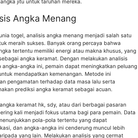
angka jitu untuk taruhan mereka.
isis Angka Menang
nia togel, analisis angka menang menjadi salah satu
ntuk meraih sukses. Banyak orang percaya bahwa
gka tertentu memiliki energi atau makna khusus, yang
sebagai angka keramat. Dengan melakukan analisis
p angka-angka ini, pemain dapat meningkatkan peluang
untuk mendapatkan kemenangan. Metode ini
kan pengamatan terhadap data masa lalu serta
akan prediksi angka keramat sebagai acuan.
 angka keramat hk, sdy, atau dari berbagai pasaran
sering kali menjadi fokus utama bagi para pemain. Data
 menunjukkan pola-pola tertentu yang dapat
fikasi, dan angka-angka ini cenderung muncul lebih
aripada yang lain. Melakukan analisis yang cermat