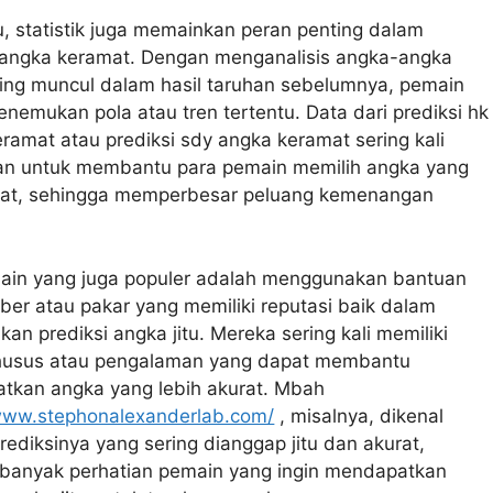
tu, statistik juga memainkan peran penting dalam
i angka keramat. Dengan menganalisis angka-angka
ing muncul dalam hasil taruhan sebelumnya, pemain
nemukan pola atau tren tertentu. Data dari prediksi hk
ramat atau prediksi sdy angka keramat sering kali
an untuk membantu para pemain memilih angka yang
epat, sehingga memperbesar peluang kemenangan
lain yang juga populer adalah menggunakan bantuan
ber atau pakar yang memiliki reputasi baik dalam
an prediksi angka jitu. Mereka sering kali memiliki
khusus atau pengalaman yang dapat membantu
tkan angka yang lebih akurat. Mbah
/www.stephonalexanderlab.com/
, misalnya, dikenal
rediksinya yang sering dianggap jitu dan akurat,
 banyak perhatian pemain yang ingin mendapatkan