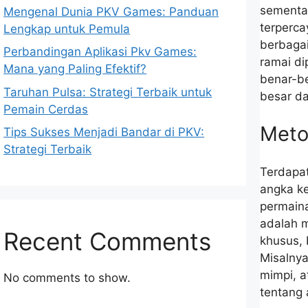
sementar
Mengenal Dunia PKV Games: Panduan
terperca
Lengkap untuk Pemula
berbagai
Perbandingan Aplikasi Pkv Games:
ramai di
Mana yang Paling Efektif?
benar-b
Taruhan Pulsa: Strategi Terbaik untuk
besar da
Pemain Cerdas
Meto
Tips Sukses Menjadi Bandar di PKV:
Strategi Terbaik
Terdapa
angka ke
permaina
adalah 
Recent Comments
khusus,
Misalnya
mimpi, a
No comments to show.
tentang 