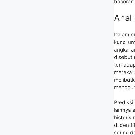
bocoran 
Anal
Dalam du
kunci u
angka-an
disebut 
terhada
mereka 
melibat
menggun
Prediksi
lainnya 
historis
diidenti
sering d