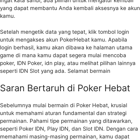
ingat kata sandi, ada pilihan untuk mengatur kembali
yang dapat membantu Anda kembali aksesnya ke akun
kamu.
Setelah mengetik data yang tepat, klik tombol login
untuk mengakses akun PokerHebat kamu. Apabila
login berhasil, kamu akan dibawa ke halaman utama
game di mana kamu dapat segera mulai mencoba
poker, IDN Poker, idn play, atau melihat pilihan lainnya
seperti IDN Slot yang ada. Selamat bermain
Saran Bertaruh di Poker Hebat
Sebelumnya mulai bermain di Poker Hebat, krusial
untuk memahami aturan fundamental dan strategi
permainan. Pahami tipe permainan yang ditawarkan,
seperti Poker IDN, Play IDN, dan Slot IDN. Dengan cara
memahami masing-masing permainan, kamu dapat