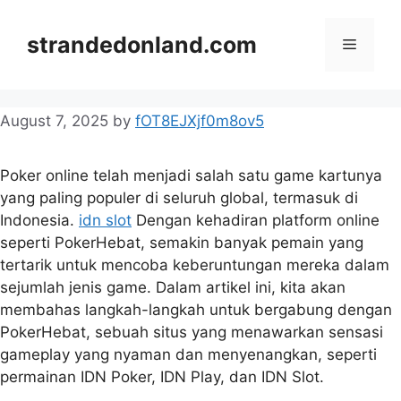
Skip
to
strandedonland.com
Menu
content
August 7, 2025
by
fOT8EJXjf0m8ov5
Poker online telah menjadi salah satu game kartunya
yang paling populer di seluruh global, termasuk di
Indonesia.
idn slot
Dengan kehadiran platform online
seperti PokerHebat, semakin banyak pemain yang
tertarik untuk mencoba keberuntungan mereka dalam
sejumlah jenis game. Dalam artikel ini, kita akan
membahas langkah-langkah untuk bergabung dengan
PokerHebat, sebuah situs yang menawarkan sensasi
gameplay yang nyaman dan menyenangkan, seperti
permainan IDN Poker, IDN Play, dan IDN Slot.