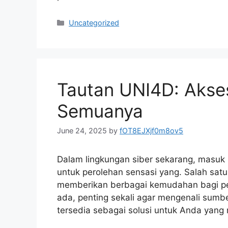
Categories
Uncategorized
Tautan UNI4D: Akses
Semuanya
June 24, 2025
by
fOT8EJXjf0m8ov5
Dalam lingkungan siber sekarang, masuk
untuk perolehan sensasi yang. Salah satu
memberikan berbagai kemudahan bagi pe
ada, penting sekali agar mengenali sumb
tersedia sebagai solusi untuk Anda yang