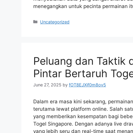
menegangkan untuk pecinta permainan it
Categories
Uncategorized
Peluang dan Taktik 
Pintar Bertaruh Toge
June 27, 2025
by
fOT8EJXjf0m8ov5
Dalam era masa kini sekarang, permainan 
terutama lewat platform online. Salah sa
yang memberikan kesempatan bagi beber
Togel Singapore. Dengan adanya live dr
yang lebih seru dan real-time saat menan