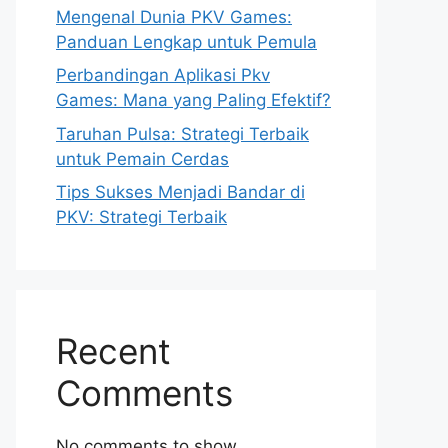
Mengenal Dunia PKV Games:
Panduan Lengkap untuk Pemula
Perbandingan Aplikasi Pkv
Games: Mana yang Paling Efektif?
Taruhan Pulsa: Strategi Terbaik
untuk Pemain Cerdas
Tips Sukses Menjadi Bandar di
PKV: Strategi Terbaik
Recent
Comments
No comments to show.