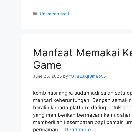
Categories
Uncategorized
Manfaat Memakai K
Game
June 25, 2025
by
fOT8EJXjf0m8ov5
kombinasi angka sudah jadi salah satu o
mencari keberuntungan. Dengan semakin 
beralih kepada platform daring untuk ber
yang memberikan bermacam kemudahan se
memberikan kesempatan bagi pemain untu
permainan …
Read more