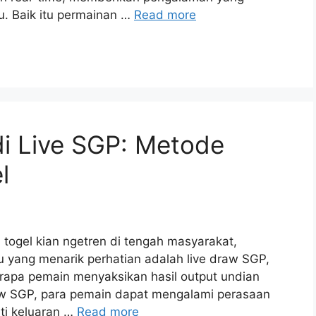
u. Baik itu permainan …
Read more
di Live SGP: Metode
l
togel kian ngetren di tengah masyarakat,
tu yang menarik perhatian adalah live draw SGP,
apa pemain menyaksikan hasil output undian
aw SGP, para pemain dapat mengalami perasaan
ti keluaran …
Read more