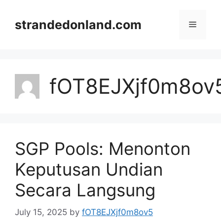
Skip
to
strandedonland.com
Menu
content
fOT8EJXjf0m8ov
SGP Pools: Menonton
Keputusan Undian
Secara Langsung
July 15, 2025
by
fOT8EJXjf0m8ov5