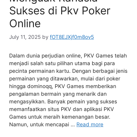
Sukses di Pkv Poker
Online
July 11, 2025
by
fOT8EJXjf0m8ov5
Dalam dunia perjudian online, PKV Games telah
menjadi salah satu pilihan utama bagi para
pecinta permainan kartu. Dengan berbagai jenis
permainan yang ditawarkan, mulai dari poker
hingga dominoqq, PKV Games memberikan
pengalaman bermain yang menarik dan
mengasyikkan. Banyak pemain yang sukses
memanfaatkan situs PKV dan aplikasi PKV
Games untuk meraih kemenangan besar.
Namun, untuk mencapai …
Read more