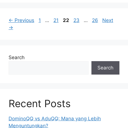
Page
Page
Page
Page
Page
←
Previous
1
…
21
22
23
…
26
Next
→
Search
Search
Recent Posts
DominoQQ vs AduQQ: Mana yang Lebih
Menguntungkan?