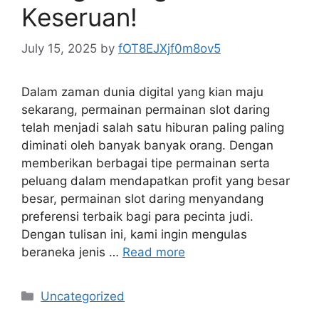
Keseruan!
July 15, 2025
by
fOT8EJXjf0m8ov5
Dalam zaman dunia digital yang kian maju
sekarang, permainan permainan slot daring
telah menjadi salah satu hiburan paling paling
diminati oleh banyak banyak orang. Dengan
memberikan berbagai tipe permainan serta
peluang dalam mendapatkan profit yang besar
besar, permainan slot daring menyandang
preferensi terbaik bagi para pecinta judi.
Dengan tulisan ini, kami ingin mengulas
beraneka jenis …
Read more
Categories
Uncategorized