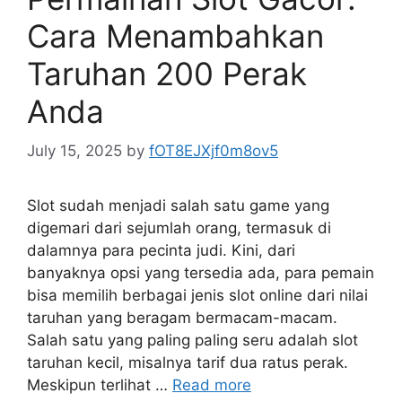
Cara Menambahkan
Taruhan 200 Perak
Anda
July 15, 2025
by
fOT8EJXjf0m8ov5
Slot sudah menjadi salah satu game yang
digemari dari sejumlah orang, termasuk di
dalamnya para pecinta judi. Kini, dari
banyaknya opsi yang tersedia ada, para pemain
bisa memilih berbagai jenis slot online dari nilai
taruhan yang beragam bermacam-macam.
Salah satu yang paling paling seru adalah slot
taruhan kecil, misalnya tarif dua ratus perak.
Meskipun terlihat …
Read more