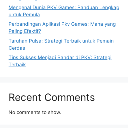
Mengenal Dunia PKV Games: Panduan Lengkap
untuk Pemula
Perbandingan Aplikasi Pkv Games: Mana yang
Paling Efektif?
Taruhan Pulsa: Strategi Terbaik untuk Pemain
Cerdas
Tips Sukses Menjadi Bandar di PKV: Strategi
Terbaik
Recent Comments
No comments to show.