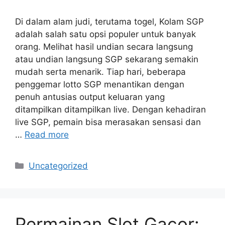
Di dalam alam judi, terutama togel, Kolam SGP
adalah salah satu opsi populer untuk banyak
orang. Melihat hasil undian secara langsung
atau undian langsung SGP sekarang semakin
mudah serta menarik. Tiap hari, beberapa
penggemar lotto SGP menantikan dengan
penuh antusias output keluaran yang
ditampilkan ditampilkan live. Dengan kehadiran
live SGP, pemain bisa merasakan sensasi dan
…
Read more
Categories
Uncategorized
Permainan Slot Gacor: