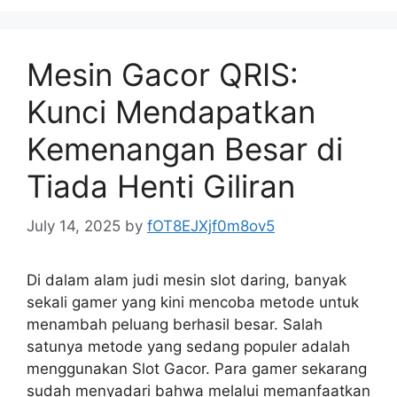
Mesin Gacor QRIS:
Kunci Mendapatkan
Kemenangan Besar di
Tiada Henti Giliran
July 14, 2025
by
fOT8EJXjf0m8ov5
Di dalam alam judi mesin slot daring, banyak
sekali gamer yang kini mencoba metode untuk
menambah peluang berhasil besar. Salah
satunya metode yang sedang populer adalah
menggunakan Slot Gacor. Para gamer sekarang
sudah menyadari bahwa melalui memanfaatkan