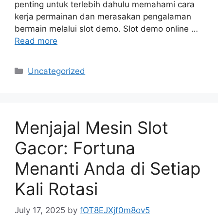
penting untuk terlebih dahulu memahami cara
kerja permainan dan merasakan pengalaman
bermain melalui slot demo. Slot demo online …
Read more
Categories
Uncategorized
Menjajal Mesin Slot
Gacor: Fortuna
Menanti Anda di Setiap
Kali Rotasi
July 17, 2025
by
fOT8EJXjf0m8ov5