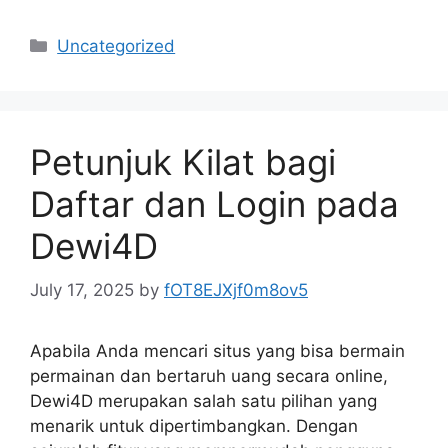
Categories
Uncategorized
Petunjuk Kilat bagi
Daftar dan Login pada
Dewi4D
July 17, 2025
by
fOT8EJXjf0m8ov5
Apabila Anda mencari situs yang bisa bermain
permainan dan bertaruh uang secara online,
Dewi4D merupakan salah satu pilihan yang
menarik untuk dipertimbangkan. Dengan