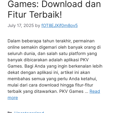
Games: Download dan
Fitur Terbaik!
July 17, 2025
by
fOT8EJXjf0m8ov5
Dalam beberapa tahun terakhir, permainan
online semakin digemari oleh banyak orang di
seluruh dunia, dan salah satu platform yang
banyak dibicarakan adalah aplikasi PKV
Games. Bagi Anda yang ingin berkenalan lebih
dekat dengan aplikasi ini, artikel ini akan
membahas semua yang perlu Anda ketahui,
mulai dari cara download hingga fitur-fitur
terbaik yang ditawarkan. PKV Games …
Read
more
Categories