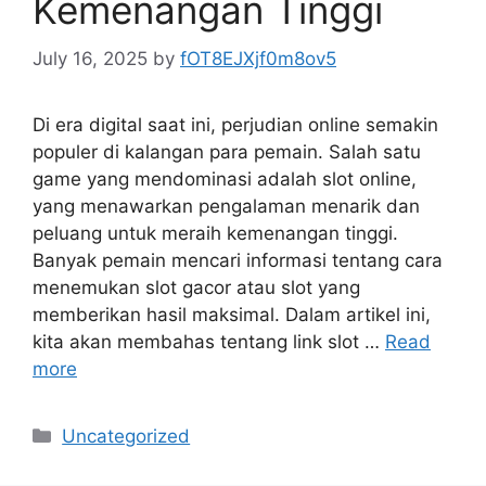
Kemenangan Tinggi
July 16, 2025
by
fOT8EJXjf0m8ov5
Di era digital saat ini, perjudian online semakin
populer di kalangan para pemain. Salah satu
game yang mendominasi adalah slot online,
yang menawarkan pengalaman menarik dan
peluang untuk meraih kemenangan tinggi.
Banyak pemain mencari informasi tentang cara
menemukan slot gacor atau slot yang
memberikan hasil maksimal. Dalam artikel ini,
kita akan membahas tentang link slot …
Read
more
Categories
Uncategorized