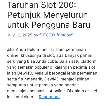
Taruhan Slot 200:
Petunjuk Menyeluruh
untuk Pengguna Baru
July 16, 2025
by
fOT8EJXjf0m8ov5
Jika Anda belum familiar alam permainan
online, khususnya di slot, ada banyak pilihan
seru yang bisa Anda coba. Salah satu platform
yang semakin populer di kalangan pecinta slot
ialah Dewi4D. Melalui berbagai jenis permainan
serta fitur menarik, Dewi4D menjadi pilihan
sempurna untuk pemula yang hendak
menjelajahi sensasi slot online. Di dalam artikel
ini, kami akan …
Read more