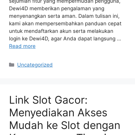
sejumlah fitur yang mempermudah pengguna,
Dewi4D memberikan pengalaman yang
menyenangkan serta aman. Dalam tulisan ini,
kami akan mempersembahkan panduan cepat
untuk mendaftarkan akun serta melakukan
login ke Dewi4D, agar Anda dapat langsung …
Read more
Categories
Uncategorized
Link Slot Gacor:
Menyediakan Akses
Mudah ke Slot dengan