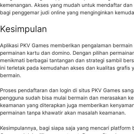
kemenangan. Akses yang mudah untuk mendaftar dan b
bagi penggemar judi online yang menginginkan kemud
Kesimpulan
Aplikasi PKV Games memberikan pengalaman bermain y
permainan kartu dan domino. Dengan pilihan permainan
menikmati berbagai tantangan dan strategi sambil bersa
ini terletak pada kemudahan akses dan kualitas grafi
bermain.
Proses pendaftaran dan login di situs PKV Games san
pengguna sudah bisa mulai bermain dan merasakan keser
keamanan yang diterapkan juga memberikan kenyaman
permainan tanpa khawatir akan masalah keamanan.
Kesimpulannya, bagi siapa saja yang mencari platfor