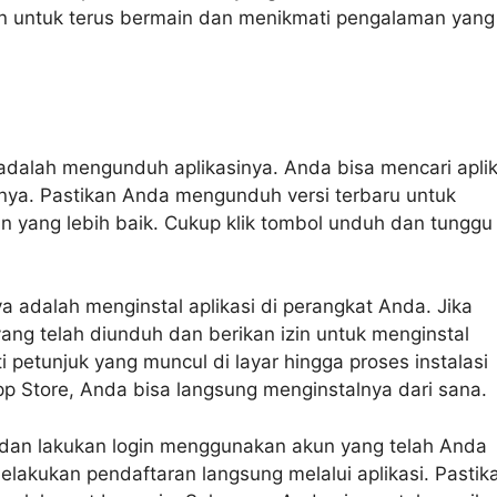
n untuk terus bermain dan menikmati pengalaman yang
alah mengunduh aplikasinya. Anda bisa mencari aplik
nnya. Pastikan Anda mengunduh versi terbaru untuk
n yang lebih baik. Cukup klik tombol unduh dan tunggu
a adalah menginstal aplikasi di perangkat Anda. Jika
ng telah diunduh dan berikan izin untuk menginstal
ti petunjuk yang muncul di layar hingga proses instalasi
App Store, Anda bisa langsung menginstalnya dari sana.
s dan lakukan login menggunakan akun yang telah Anda
elakukan pendaftaran langsung melalui aplikasi. Pastik