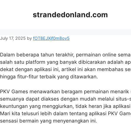
Skip
to
strandedonland.com
content
July 17, 2025
by
fOT8EJXjf0m8ov5
Dalam beberapa tahun terakhir, permainan online semak
salah satu platform yang banyak dibicarakan adalah ap
dekat dengan aplikasi ini, artikel ini akan membahas s
hingga fitur-fitur terbaik yang ditawarkan.
PKV Games menawarkan beragam permainan menarik se
semuanya dapat diakses dengan mudah melalui situs-
keuntungan yang menggiurkan, tidak heran jika aplikasi
Mari kita telusuri lebih dalam tentang aplikasi PKV 
sensasi bermain yang menyenangkan ini.