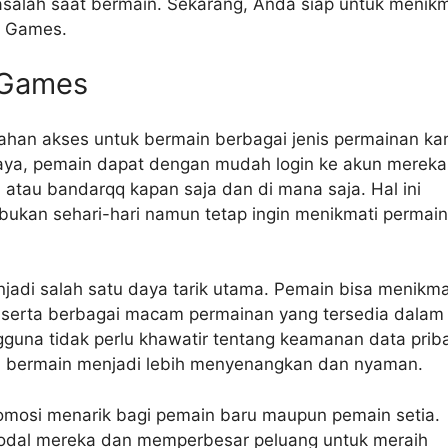
asalah saat bermain. Sekarang, Anda siap untuk menikm
V Games.
 Games
an akses untuk bermain berbagai jenis permainan ka
caya, pemain dapat dengan mudah login ke akun mereka
 atau bandarqq kapan saja dan di mana saja. Hal ini
bukan sehari-hari namun tetap ingin menikmati permai
njadi salah satu daya tarik utama. Pemain bisa menikma
 serta berbagai macam permainan yang tersedia dalam
gguna tidak perlu khawatir tentang keamanan data prib
an bermain menjadi lebih menyenangkan dan nyaman.
promosi menarik bagi pemain baru maupun pemain setia.
odal mereka dan memperbesar peluang untuk meraih