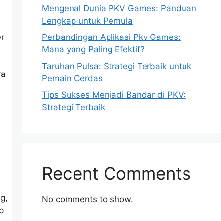
Mengenal Dunia PKV Games: Panduan
Lengkap untuk Pemula
er
Perbandingan Aplikasi Pkv Games:
Mana yang Paling Efektif?
Taruhan Pulsa: Strategi Terbaik untuk
ra
Pemain Cerdas
Tips Sukses Menjadi Bandar di PKV:
Strategi Terbaik
Recent Comments
g,
No comments to show.
p