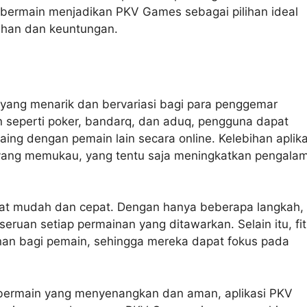
ermain menjadikan PKV Games sebagai pilihan ideal
ahan dan keuntungan.
ang menarik dan bervariasi bagi para penggemar
 seperti poker, bandarq, dan aduq, pengguna dapat
ing dengan pemain lain secara online. Kelebihan aplika
s yang memukau, yang tentu saja meningkatkan pengala
gat mudah dan cepat. Dengan hanya beberapa langkah,
uan setiap permainan yang ditawarkan. Selain itu, fit
an bagi pemain, sehingga mereka dapat fokus pada
m bermain yang menyenangkan dan aman, aplikasi PKV