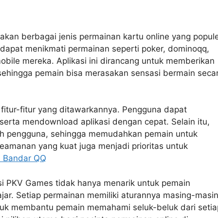
kan berbagai jenis permainan kartu online yang popul
n dapat menikmati permainan seperti poker, dominoqq,
bile mereka. Aplikasi ini dirancang untuk memberikan
ehingga pemain bisa merasakan sensasi bermain seca
fitur-fitur yang ditawarkannya. Pengguna dapat
erta mendownload aplikasi dengan cepat. Selain itu,
ramah pengguna, sehingga memudahkan pemain untuk
eamanan yang kuat juga menjadi prioritas untuk
s Bandar QQ
asi PKV Games tidak hanya menarik untuk pemain
ajar. Setiap permainan memiliki aturannya masing-masin
untuk membantu pemain memahami seluk-beluk dari setia