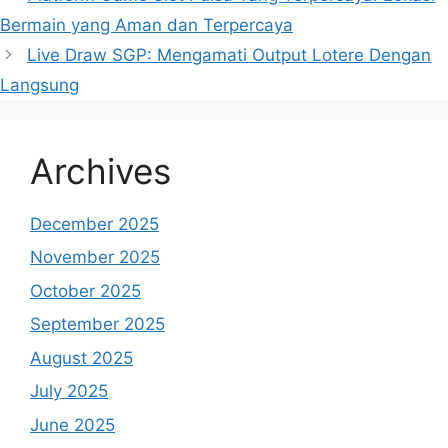
Bermain yang Aman dan Terpercaya
Live Draw SGP: Mengamati Output Lotere Dengan
Langsung
Archives
December 2025
November 2025
October 2025
September 2025
August 2025
July 2025
June 2025