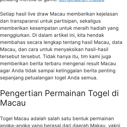
Setiap hasil live draw Macau memberikan kejelasan
dan transparansi untuk partisipan, sekaligus
memberikan kesempatan untuk meraih hadiah yang
menggiurkan. Di dalam artikel ini, kita hendak
membahas secara lengkap tentang hasil Macau, data
Macau, dan cara untuk menyaksikan hasil-hasil
tersebut tersebut. Tidak hanya itu, tim kami juga
memberikan berita terbaru mengenai result Macau
agar Anda tidak sampai ketinggalan berita penting
sepanjang petualangan togel Anda semua.
Pengertian Permainan Togel di
Macau
Togel Macau adalah salah satu bentuk permainan
angka-angka yang berasal dari daerah Makau, yakni