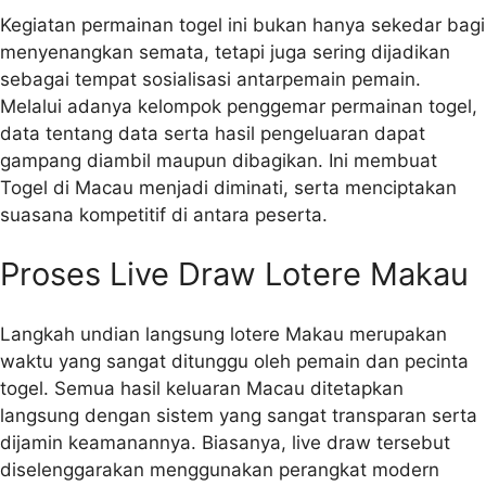
Kegiatan permainan togel ini bukan hanya sekedar bagi
menyenangkan semata, tetapi juga sering dijadikan
sebagai tempat sosialisasi antarpemain pemain.
Melalui adanya kelompok penggemar permainan togel,
data tentang data serta hasil pengeluaran dapat
gampang diambil maupun dibagikan. Ini membuat
Togel di Macau menjadi diminati, serta menciptakan
suasana kompetitif di antara peserta.
Proses Live Draw Lotere Makau
Langkah undian langsung lotere Makau merupakan
waktu yang sangat ditunggu oleh pemain dan pecinta
togel. Semua hasil keluaran Macau ditetapkan
langsung dengan sistem yang sangat transparan serta
dijamin keamanannya. Biasanya, live draw tersebut
diselenggarakan menggunakan perangkat modern