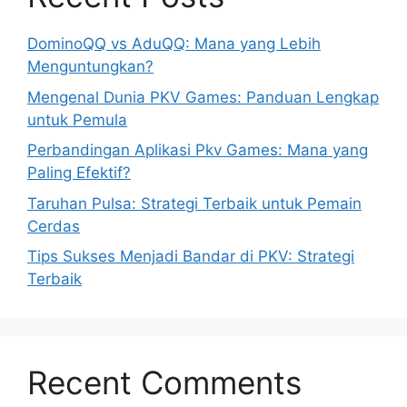
DominoQQ vs AduQQ: Mana yang Lebih
Menguntungkan?
Mengenal Dunia PKV Games: Panduan Lengkap
untuk Pemula
Perbandingan Aplikasi Pkv Games: Mana yang
Paling Efektif?
Taruhan Pulsa: Strategi Terbaik untuk Pemain
Cerdas
Tips Sukses Menjadi Bandar di PKV: Strategi
Terbaik
Recent Comments