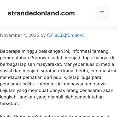
Skip
to
strandedonland.com
Menu
content
November 4, 2025
by
fOT8EJXjf0m8ov5
Beberapa minggu belakangan ini, informasi tentang
pemerintahan Prabowo sudah menjadi topik hangat di
berbagai lapisan masyarakat. Menyebar luas di media
sosial dan menjadi sorotan di kanal berita, informasi ini
mendapat perhatian dari publik, tetapi juga para
pengamat politik. Informasi ini menawarkan banyak
kejutan yang membuat banyak orang penasaran akan
langkah-langkah yang diambil oleh pemerintahan
tersebut.
Ketika Prabowo Subianto kembali memegang posisi