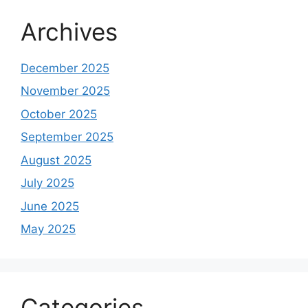
Archives
December 2025
November 2025
October 2025
September 2025
August 2025
July 2025
June 2025
May 2025
Categories