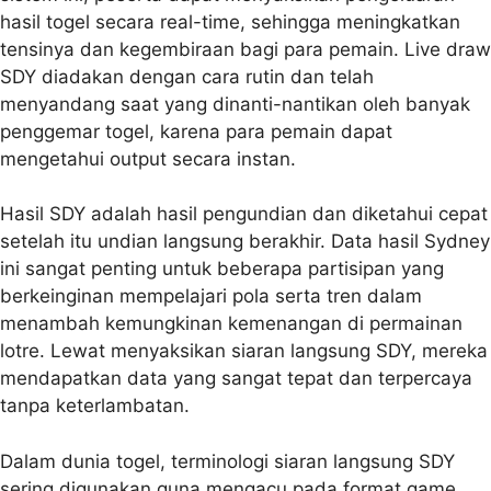
hasil togel secara real-time, sehingga meningkatkan
tensinya dan kegembiraan bagi para pemain. Live draw
SDY diadakan dengan cara rutin dan telah
menyandang saat yang dinanti-nantikan oleh banyak
penggemar togel, karena para pemain dapat
mengetahui output secara instan.
Hasil SDY adalah hasil pengundian dan diketahui cepat
setelah itu undian langsung berakhir. Data hasil Sydney
ini sangat penting untuk beberapa partisipan yang
berkeinginan mempelajari pola serta tren dalam
menambah kemungkinan kemenangan di permainan
lotre. Lewat menyaksikan siaran langsung SDY, mereka
mendapatkan data yang sangat tepat dan terpercaya
tanpa keterlambatan.
Dalam dunia togel, terminologi siaran langsung SDY
sering digunakan guna mengacu pada format game