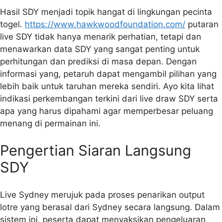
Hasil SDY menjadi topik hangat di lingkungan pecinta
togel.
https://www.hawkwoodfoundation.com/
putaran
live SDY tidak hanya menarik perhatian, tetapi dan
menawarkan data SDY yang sangat penting untuk
perhitungan dan prediksi di masa depan. Dengan
informasi yang, petaruh dapat mengambil pilihan yang
lebih baik untuk taruhan mereka sendiri. Ayo kita lihat
indikasi perkembangan terkini dari live draw SDY serta
apa yang harus dipahami agar memperbesar peluang
menang di permainan ini.
Pengertian Siaran Langsung
SDY
Live Sydney merujuk pada proses penarikan output
lotre yang berasal dari Sydney secara langsung. Dalam
sistem ini, peserta dapat menyaksikan pengeluaran