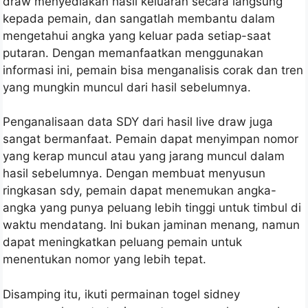
draw menyediakan hasil keluaran secara langsung
kepada pemain, dan sangatlah membantu dalam
mengetahui angka yang keluar pada setiap-saat
putaran. Dengan memanfaatkan menggunakan
informasi ini, pemain bisa menganalisis corak dan tren
yang mungkin muncul dari hasil sebelumnya.
Penganalisaan data SDY dari hasil live draw juga
sangat bermanfaat. Pemain dapat menyimpan nomor
yang kerap muncul atau yang jarang muncul dalam
hasil sebelumnya. Dengan membuat menyusun
ringkasan sdy, pemain dapat menemukan angka-
angka yang punya peluang lebih tinggi untuk timbul di
waktu mendatang. Ini bukan jaminan menang, namun
dapat meningkatkan peluang pemain untuk
menentukan nomor yang lebih tepat.
Disamping itu, ikuti permainan togel sidney