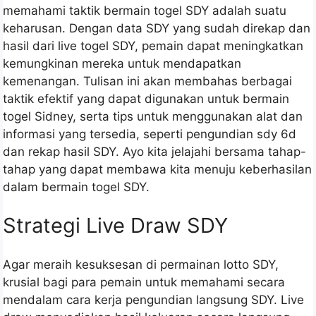
memahami taktik bermain togel SDY adalah suatu
keharusan. Dengan data SDY yang sudah direkap dan
hasil dari live togel SDY, pemain dapat meningkatkan
kemungkinan mereka untuk mendapatkan
kemenangan. Tulisan ini akan membahas berbagai
taktik efektif yang dapat digunakan untuk bermain
togel Sidney, serta tips untuk menggunakan alat dan
informasi yang tersedia, seperti pengundian sdy 6d
dan rekap hasil SDY. Ayo kita jelajahi bersama tahap-
tahap yang dapat membawa kita menuju keberhasilan
dalam bermain togel SDY.
Strategi Live Draw SDY
Agar meraih kesuksesan di permainan lotto SDY,
krusial bagi para pemain untuk memahami secara
mendalam cara kerja pengundian langsung SDY. Live