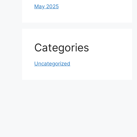
May 2025
Categories
Uncategorized