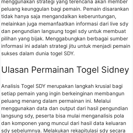
menggunakan strategi yang terencana akan member
peluang keunggulan bagi pemain. Pemain disarankan
tidak hanya saja mengandalkan keberuntungan,
melainkan juga memanfaatkan informasi dari live sdy
dan pengundian langsung togel sdy untuk membuat
pilihan yang bijak. Menggabungkan berbagai sumber
informasi ini adalah strategi jitu untuk menjadi pemain
sukses dalam dunia togel SDY.
Ulasan Permainan Togel Sidney
Analisis Togel SDY merupakan langkah krusial bagi
setiap pemain yang ingin berkeinginan membangun
peluang menang dalam permainan ini. Melalui
menggunakan data dan output dari hasil pengundian
langsung sdy, peserta bisa mulai menganalisis pola
dan komponen yang muncul dari hasil data keluaran
sdy sebelumnya. Melakukan rekapitulasi sdy secara