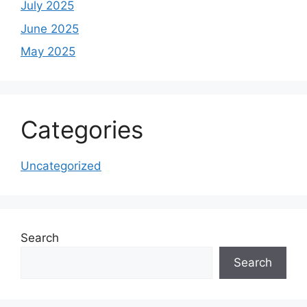
July 2025
June 2025
May 2025
Categories
Uncategorized
Search
Search