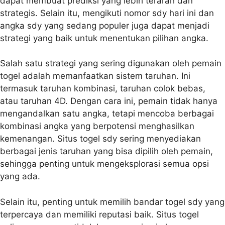
dapat membuat prediksi yang lebih terarah dan
strategis. Selain itu, mengikuti nomor sdy hari ini dan
angka sdy yang sedang populer juga dapat menjadi
strategi yang baik untuk menentukan pilihan angka.
Salah satu strategi yang sering digunakan oleh pemain
togel adalah memanfaatkan sistem taruhan. Ini
termasuk taruhan kombinasi, taruhan colok bebas,
atau taruhan 4D. Dengan cara ini, pemain tidak hanya
mengandalkan satu angka, tetapi mencoba berbagai
kombinasi angka yang berpotensi menghasilkan
kemenangan. Situs togel sdy sering menyediakan
berbagai jenis taruhan yang bisa dipilih oleh pemain,
sehingga penting untuk mengeksplorasi semua opsi
yang ada.
Selain itu, penting untuk memilih bandar togel sdy yang
terpercaya dan memiliki reputasi baik. Situs togel