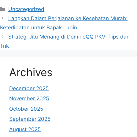
Categories
Uncategorized
Langkah Dalam Perjalanan ke Kesehatan Murah:
Keterlibatan untuk Bapak Lubin
Strategi Jitu Menang di DominoQQ PKV: Tips dan
Trik
Archives
December 2025
November 2025
October 2025
September 2025
August 2025