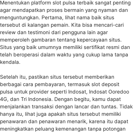
Menentukan platform slot pulsa terbaik sangat penting
agar mendapatkan proses bermain yang nyaman dan
menguntungkan. Pertama, lihat nama baik situs
tersebut di kalangan pemain. Kita bisa mencari-cari
review dan testimoni dari pengguna lain agar
memperoleh gambaran tentang kepercayaan situs.
Situs yang baik umumnya memiliki sertifikat resmi dan
telah beroperasi dalam waktu yang cukup lama tanpa
kendala.
Setelah itu, pastikan situs tersebut memberikan
berbagai cara pembayaran, termasuk slot deposit
pulsa untuk provider seperti Indosat, Indosat Ooredoo
4G, dan Tri Indonesia. Dengan begitu, kamu dapat
menjalankan transaksi dengan lancar dan tuntas. Tidak
hanya itu, lihat juga apakah situs tersebut memiliki
penawaran dan penawaran menarik, karena itu dapat
meningkatkan peluang kemenangan tanpa potongan