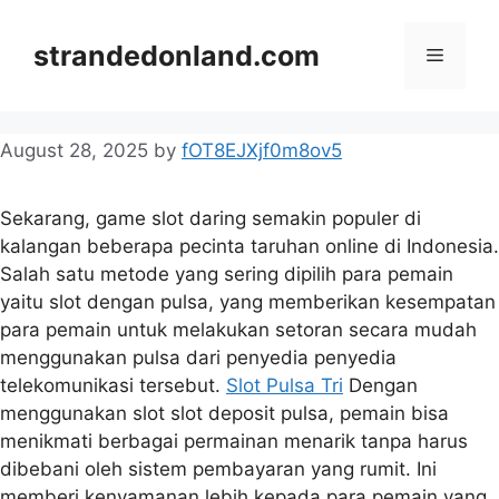
Skip
to
strandedonland.com
Menu
content
August 28, 2025
by
fOT8EJXjf0m8ov5
Sekarang, game slot daring semakin populer di
kalangan beberapa pecinta taruhan online di Indonesia.
Salah satu metode yang sering dipilih para pemain
yaitu slot dengan pulsa, yang memberikan kesempatan
para pemain untuk melakukan setoran secara mudah
menggunakan pulsa dari penyedia penyedia
telekomunikasi tersebut.
Slot Pulsa Tri
Dengan
menggunakan slot slot deposit pulsa, pemain bisa
menikmati berbagai permainan menarik tanpa harus
dibebani oleh sistem pembayaran yang rumit. Ini
memberi kenyamanan lebih kepada para pemain yang