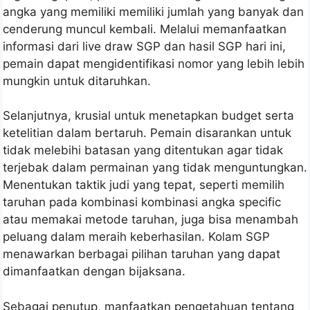
angka yang memiliki memiliki jumlah yang banyak dan
cenderung muncul kembali. Melalui memanfaatkan
informasi dari live draw SGP dan hasil SGP hari ini,
pemain dapat mengidentifikasi nomor yang lebih lebih
mungkin untuk ditaruhkan.
Selanjutnya, krusial untuk menetapkan budget serta
ketelitian dalam bertaruh. Pemain disarankan untuk
tidak melebihi batasan yang ditentukan agar tidak
terjebak dalam permainan yang tidak menguntungkan.
Menentukan taktik judi yang tepat, seperti memilih
taruhan pada kombinasi kombinasi angka specific
atau memakai metode taruhan, juga bisa menambah
peluang dalam meraih keberhasilan. Kolam SGP
menawarkan berbagai pilihan taruhan yang dapat
dimanfaatkan dengan bijaksana.
Sebagai penutup, manfaatkan pengetahuan tentang