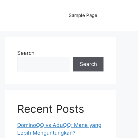
Sample Page
Search
Search
Recent Posts
DominoQQ vs AduQQ: Mana yang
Lebih Menguntungkan?