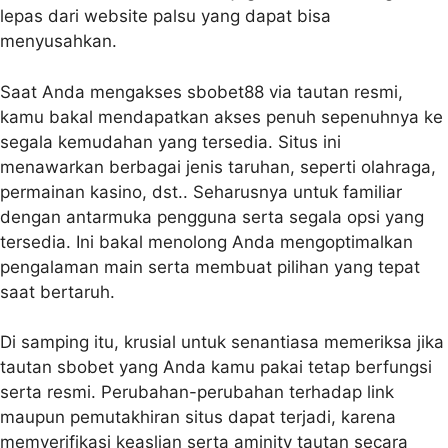
lepas dari website palsu yang dapat bisa
menyusahkan.
Saat Anda mengakses sbobet88 via tautan resmi,
kamu bakal mendapatkan akses penuh sepenuhnya ke
segala kemudahan yang tersedia. Situs ini
menawarkan berbagai jenis taruhan, seperti olahraga,
permainan kasino, dst.. Seharusnya untuk familiar
dengan antarmuka pengguna serta segala opsi yang
tersedia. Ini bakal menolong Anda mengoptimalkan
pengalaman main serta membuat pilihan yang tepat
saat bertaruh.
Di samping itu, krusial untuk senantiasa memeriksa jika
tautan sbobet yang Anda kamu pakai tetap berfungsi
serta resmi. Perubahan-perubahan terhadap link
maupun pemutakhiran situs dapat terjadi, karena
memverifikasi keaslian serta aminity tautan secara