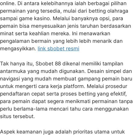
online. Di antara kelebihannya ialah berbagai pilihan
permainan yang tersedia, mulai dari betting olahraga
sampai game kasino. Melalui banyaknya opsi, para
pemain bisa menyesuaikan jenis taruhan berdasarkan
minat serta keahlian mereka. Ini menawarkan
pengalaman bermain yang lebih lebih menarik dan
mengasyikkan.
link sbobet resmi
Tak hanya itu, Sbobet 88 dikenal memiliki tampilan
antarmuka yang mudah digunakan. Desain simpel dan
navigasi yang mudah membuat gampang pemain baru
untuk mengerti cara kerja platform. Melalui prosedur
pendaftaran cepat serta proses betting yang efektif,
para pemain dapat segera menikmati permainan tanpa
perlu berlama-lama mencari tahu cara menggunakan
situs tersebut.
Aspek keamanan juga adalah prioritas utama untuk