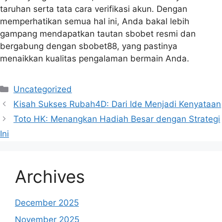
taruhan serta tata cara verifikasi akun. Dengan
memperhatikan semua hal ini, Anda bakal lebih
gampang mendapatkan tautan sbobet resmi dan
bergabung dengan sbobet88, yang pastinya
menaikkan kualitas pengalaman bermain Anda.
Categories
Uncategorized
Kisah Sukses Rubah4D: Dari Ide Menjadi Kenyataan
Toto HK: Menangkan Hadiah Besar dengan Strategi
Ini
Archives
December 2025
November 2025