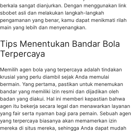
berkala sangat dianjurkan. Dengan menggunakan link
sbobet asli dan melakukan langkah-langkah
pengamanan yang benar, kamu dapat menikmati rilah
main yang lebih dan menyenangkan.
Tips Menentukan Bandar Bola
Terpercaya
Memilih agen bola yang terpercaya adalah tindakan
krusial yang perlu diambil sejak Anda memulai
bermain. Yang pertama, pastikan untuk menemukan
bandar yang memiliki izin resmi dan dijadikan oleh
badan yang diakui. Hal ini memberi kepastian bahwa
agen itu bekerja secara legal dan menawarkan layanan
yang fair serta nyaman bagi para pemain. Sebuah agen
yang terpercaya biasanya akan memamerkan izin
mereka di situs mereka, sehingga Anda dapat mudah