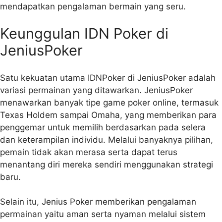
mendapatkan pengalaman bermain yang seru.
Keunggulan IDN Poker di
JeniusPoker
Satu kekuatan utama IDNPoker di JeniusPoker adalah
variasi permainan yang ditawarkan. JeniusPoker
menawarkan banyak tipe game poker online, termasuk
Texas Holdem sampai Omaha, yang memberikan para
penggemar untuk memilih berdasarkan pada selera
dan keterampilan individu. Melalui banyaknya pilihan,
pemain tidak akan merasa serta dapat terus
menantang diri mereka sendiri menggunakan strategi
baru.
Selain itu, Jenius Poker memberikan pengalaman
permainan yaitu aman serta nyaman melalui sistem