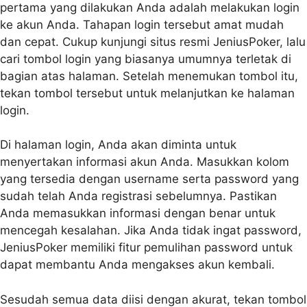
pertama yang dilakukan Anda adalah melakukan login
ke akun Anda. Tahapan login tersebut amat mudah
dan cepat. Cukup kunjungi situs resmi JeniusPoker, lalu
cari tombol login yang biasanya umumnya terletak di
bagian atas halaman. Setelah menemukan tombol itu,
tekan tombol tersebut untuk melanjutkan ke halaman
login.
Di halaman login, Anda akan diminta untuk
menyertakan informasi akun Anda. Masukkan kolom
yang tersedia dengan username serta password yang
sudah telah Anda registrasi sebelumnya. Pastikan
Anda memasukkan informasi dengan benar untuk
mencegah kesalahan. Jika Anda tidak ingat password,
JeniusPoker memiliki fitur pemulihan password untuk
dapat membantu Anda mengakses akun kembali.
Sesudah semua data diisi dengan akurat, tekan tombol