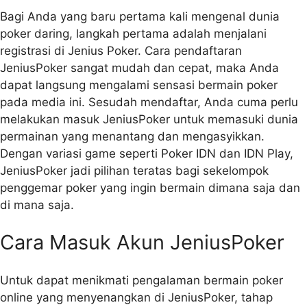
Bagi Anda yang baru pertama kali mengenal dunia
poker daring, langkah pertama adalah menjalani
registrasi di Jenius Poker. Cara pendaftaran
JeniusPoker sangat mudah dan cepat, maka Anda
dapat langsung mengalami sensasi bermain poker
pada media ini. Sesudah mendaftar, Anda cuma perlu
melakukan masuk JeniusPoker untuk memasuki dunia
permainan yang menantang dan mengasyikkan.
Dengan variasi game seperti Poker IDN dan IDN Play,
JeniusPoker jadi pilihan teratas bagi sekelompok
penggemar poker yang ingin bermain dimana saja dan
di mana saja.
Cara Masuk Akun JeniusPoker
Untuk dapat menikmati pengalaman bermain poker
online yang menyenangkan di JeniusPoker, tahap