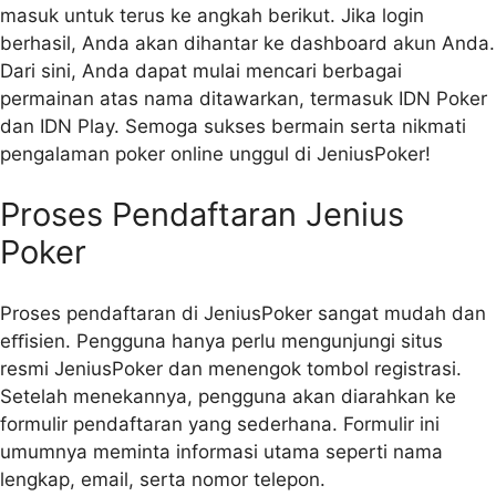
masuk untuk terus ke angkah berikut. Jika login
berhasil, Anda akan dihantar ke dashboard akun Anda.
Dari sini, Anda dapat mulai mencari berbagai
permainan atas nama ditawarkan, termasuk IDN Poker
dan IDN Play. Semoga sukses bermain serta nikmati
pengalaman poker online unggul di JeniusPoker!
Proses Pendaftaran Jenius
Poker
Proses pendaftaran di JeniusPoker sangat mudah dan
eﬀisien. Pengguna hanya perlu mengunjungi situs
resmi JeniusPoker dan menengok tombol registrasi.
Setelah menekannya, pengguna akan diarahkan ke
formulir pendaftaran yang sederhana. Formulir ini
umumnya meminta informasi utama seperti nama
lengkap, email, serta nomor telepon.