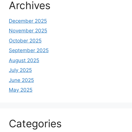
Archives
December 2025
November 2025
October 2025
September 2025
August 2025
July 2025
June 2025
May 2025
Categories