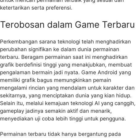
ketertarikan serta preferensi.
Terobosan dalam Game Terbaru
Perkembangan sarana teknologi telah menghadirkan
perubahan signifikan ke dalam dunia permainan
terbaru. Beragam permainan saat ini menghadirkan
grafik berdefinisi tinggi yang menakjubkan, membuat
pengalaman bermain jadi nyata. Game Android yang
memiliki grafik bagus memungkinkan pemain
mengalami rincian yang mendalam untuk karakter dan
sekitarnya, yang menciptakan dunia yang kian hidup.
Selain itu, melalui kemajuan teknologi AI yang canggih,
gameplay jadinya semakin aktif dan menarik,
menyediakan uji coba lebih tinggi untuk pengguna.
Permainan terbaru tidak hanya bergantung pada