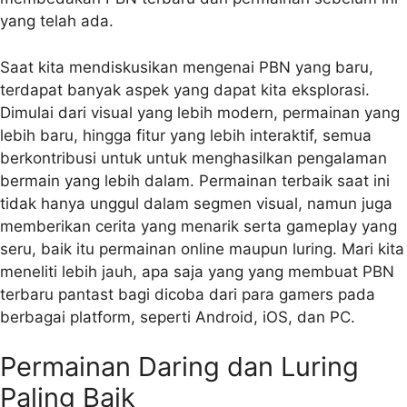
yang telah ada.
Saat kita mendiskusikan mengenai PBN yang baru,
terdapat banyak aspek yang dapat kita eksplorasi.
Dimulai dari visual yang lebih modern, permainan yang
lebih baru, hingga fitur yang lebih interaktif, semua
berkontribusi untuk untuk menghasilkan pengalaman
bermain yang lebih dalam. Permainan terbaik saat ini
tidak hanya unggul dalam segmen visual, namun juga
memberikan cerita yang menarik serta gameplay yang
seru, baik itu permainan online maupun luring. Mari kita
meneliti lebih jauh, apa saja yang yang membuat PBN
terbaru pantast bagi dicoba dari para gamers pada
berbagai platform, seperti Android, iOS, dan PC.
Permainan Daring dan Luring
Paling Baik