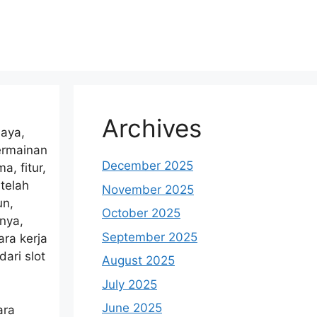
Archives
maya,
permainan
December 2025
, fitur,
telah
November 2025
un,
October 2025
nya,
September 2025
ra kerja
dari slot
August 2025
July 2025
June 2025
ara