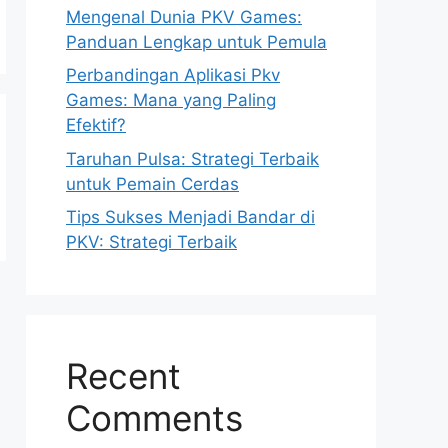
Mengenal Dunia PKV Games:
Panduan Lengkap untuk Pemula
Perbandingan Aplikasi Pkv
Games: Mana yang Paling
Efektif?
Taruhan Pulsa: Strategi Terbaik
untuk Pemain Cerdas
Tips Sukses Menjadi Bandar di
PKV: Strategi Terbaik
Recent
Comments