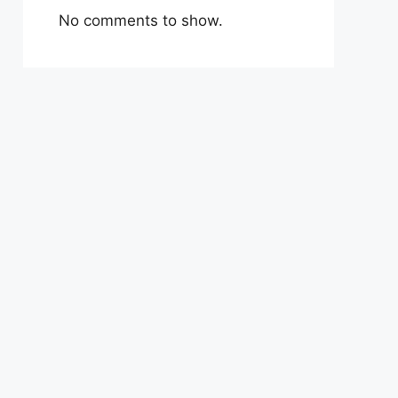
No comments to show.