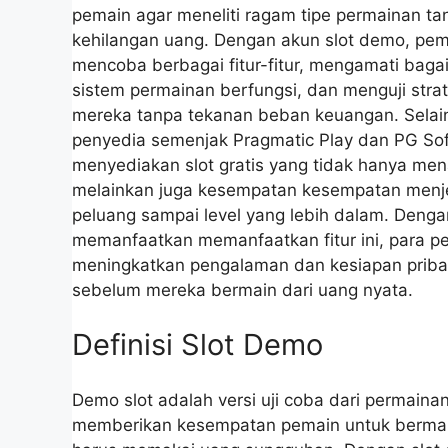
pemain agar meneliti ragam tipe permainan tan
kehilangan uang. Dengan akun slot demo, pem
mencoba berbagai fitur-fitur, mengamati bag
sistem permainan berfungsi, dan menguji strat
mereka tanpa tekanan beban keuangan. Selain
penyedia semenjak Pragmatic Play dan PG Sof
menyediakan slot gratis yang tidak hanya mena
melainkan juga kesempatan kesempatan menje
peluang sampai level yang lebih dalam. Denga
memanfaatkan memanfaatkan fitur ini, para p
meningkatkan pengalaman dan kesiapan priba
sebelum mereka bermain dari uang nyata.
Definisi Slot Demo
Demo slot adalah versi uji coba dari permainan
memberikan kesempatan pemain untuk bermai