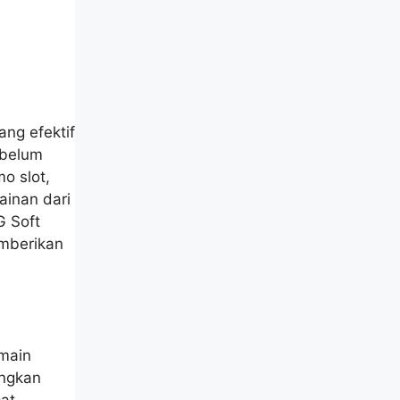
ng efektif
ebelum
o slot,
ainan dari
G Soft
emberikan
emain
angkan