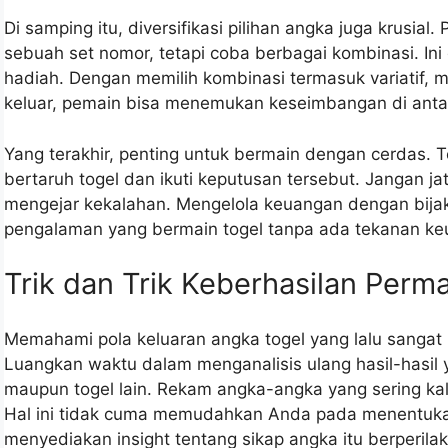
Di samping itu, diversifikasi pilihan angka juga krusi
sebuah set nomor, tetapi coba berbagai kombinasi. In
hadiah. Dengan memilih kombinasi termasuk variatif, 
keluar, pemain bisa menemukan keseimbangan di ant
Yang terakhir, penting untuk bermain dengan cerdas.
bertaruh togel dan ikuti keputusan tersebut. Jangan 
mengejar kekalahan. Mengelola keuangan dengan bij
pengalaman yang bermain togel tanpa ada tekanan ke
Trik dan Trik Keberhasilan Perm
Memahami pola keluaran angka togel yang lalu sanga
Luangkan waktu dalam menganalisis ulang hasil-hasil y
maupun togel lain. Rekam angka-angka yang sering kal
Hal ini tidak cuma memudahkan Anda pada menentukan
menyediakan insight tentang sikap angka itu berperila