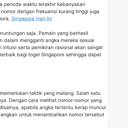
a periode waktu terakhir kebanyakan
-nomor dengan frekuensi kurang tinggi juga
pura.
Singapore Hari Ini
eruntungan saja. Pemain yang berhasil
egan dalam mengganti angka mereka sesuai
ntuisi serta pemikiran rasional akan sangat
rbaik bagi togel Singapore sehingga dapat
 memerlukan taktik yang matang. Salah satu
nya. Dengan cara melihat nomor-nomor yang
isalnya, apabila angka tertentu kerap muncul
mbangkan untuk menambahkan nomor tersebut