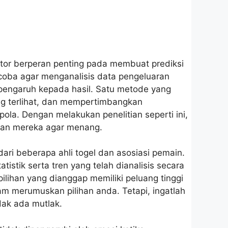
aktor berperan penting pada membuat prediksi
coba agar menganalisis data pengeluaran
rpengaruh kepada hasil. Satu metode yang
ng terlihat, dan mempertimbangkan
ola. Dengan melakukan penelitian seperti ini,
nan mereka agar menang.
dari beberapa ahli togel dan asosiasi pemain.
stik serta tren yang telah dianalisis secara
lihan yang dianggap memiliki peluang tinggi
lam merumuskan pilihan anda. Tetapi, ingatlah
dak ada mutlak.