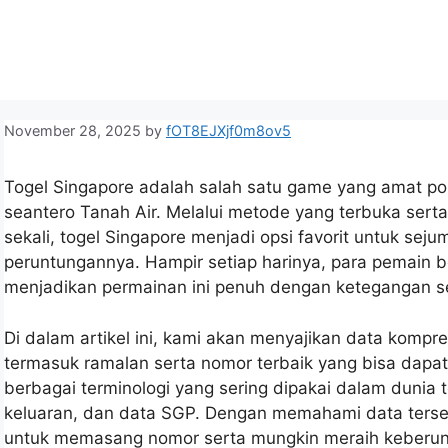
November 28, 2025
by
fOT8EJXjf0m8ov5
Togel Singapore adalah salah satu game yang amat po
seantero Tanah Air. Melalui metode yang terbuka ser
sekali, togel Singapore menjadi opsi favorit untuk sej
peruntungannya. Hampir setiap harinya, para pemain b
menjadikan permainan ini penuh dengan ketegangan s
Di dalam artikel ini, kami akan menyajikan data kompre
termasuk ramalan serta nomor terbaik yang bisa dapa
berbagai terminologi yang sering dipakai dalam dunia t
keluaran, dan data SGP. Dengan memahami data tersebu
untuk memasang nomor serta mungkin meraih keberu