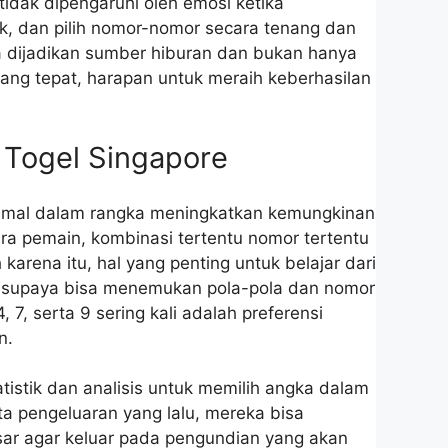
 tidak dipengaruhi oleh emosi ketika
ak, dan pilih nomor-nomor secara tenang dan
ya dijadikan sumber hiburan dan bukan hanya
ang tepat, harapan untuk meraih keberhasilan
 Togel Singapore
ptimal dalam rangka meningkatkan kemungkinan
 pemain, kombinasi tertentu nomor tertentu
h karena itu, hal yang penting untuk belajar dari
re, supaya bisa menemukan pola-pola dan nomor
 7, serta 9 sering kali adalah preferensi
n.
tistik dan analisis untuk memilih angka dalam
a pengeluaran yang lalu, mereka bisa
sar agar keluar pada pengundian yang akan