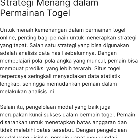
Strategi Menang dalam
Permainan Togel
Untuk meraih kemenangan dalam permainan togel
online, penting bagi pemain untuk menerapkan strategi
yang tepat. Salah satu strategi yang bisa digunakan
adalah analisis data hasil sebelumnya. Dengan
mempelajari pola-pola angka yang muncul, pemain bisa
membuat prediksi yang lebih terarah. Situs togel
terpercaya seringkali menyediakan data statistik
lengkap, sehingga memudahkan pemain dalam
melakukan analisis ini.
Selain itu, pengelolaan modal yang baik juga
merupakan kunci sukses dalam bermain togel. Pemain
disarankan untuk menetapkan batas anggaran dan
tidak melebihi batas tersebut. Dengan pengelolaan
modal yang disiplin, pemain dapat menghindari