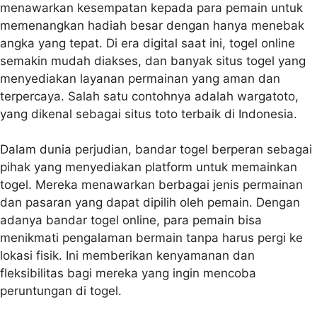
menawarkan kesempatan kepada para pemain untuk
memenangkan hadiah besar dengan hanya menebak
angka yang tepat. Di era digital saat ini, togel online
semakin mudah diakses, dan banyak situs togel yang
menyediakan layanan permainan yang aman dan
terpercaya. Salah satu contohnya adalah wargatoto,
yang dikenal sebagai situs toto terbaik di Indonesia.
Dalam dunia perjudian, bandar togel berperan sebagai
pihak yang menyediakan platform untuk memainkan
togel. Mereka menawarkan berbagai jenis permainan
dan pasaran yang dapat dipilih oleh pemain. Dengan
adanya bandar togel online, para pemain bisa
menikmati pengalaman bermain tanpa harus pergi ke
lokasi fisik. Ini memberikan kenyamanan dan
fleksibilitas bagi mereka yang ingin mencoba
peruntungan di togel.