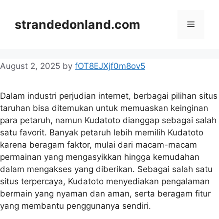
Skip
to
strandedonland.com
Menu
content
August 2, 2025
by
fOT8EJXjf0m8ov5
Dalam industri perjudian internet, berbagai pilihan situs
taruhan bisa ditemukan untuk memuaskan keinginan
para petaruh, namun Kudatoto dianggap sebagai salah
satu favorit. Banyak petaruh lebih memilih Kudatoto
karena beragam faktor, mulai dari macam-macam
permainan yang mengasyikkan hingga kemudahan
dalam mengakses yang diberikan. Sebagai salah satu
situs terpercaya, Kudatoto menyediakan pengalaman
bermain yang nyaman dan aman, serta beragam fitur
yang membantu penggunanya sendiri.