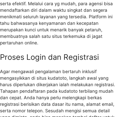
serta efektif. Melalui cara yg mudah, para agensi bisa
mendaftarkan diri dalam waktu singkat dan segera
menikmati seluruh layanan yang tersedia. Platform ini
tahu bahwasanya kenyamanan dan kecepatan
merupakan kunci untuk menarik banyak petaruh,
membuatnya salah satu situs terkemuka di jagat
pertaruhan online.
Proses Login dan Registrasi
Agar mengawali pengalaman bertaruh inklusif
mengasyikkan di situs kudatoto, langkah awal yang
harus diperlukan dikerjakan ialah melakukan registrasi.
Tahapan pendaftaran pada kudatoto terbilang mudah
dan cepat. Anda hanya perlu melengkapi berkas
registrasi berisikan data dasar itu nama, alamat email,
serta nomor telepon. Sesudah mengisi semua detail