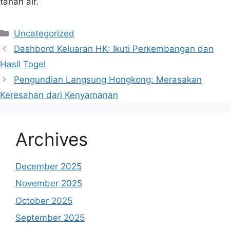
tanah air.
Categories
Uncategorized
Dashbord Keluaran HK: Ikuti Perkembangan dan
Hasil Togel
Pengundian Langsung Hongkong: Merasakan
Keresahan dari Kenyamanan
Archives
December 2025
November 2025
October 2025
September 2025