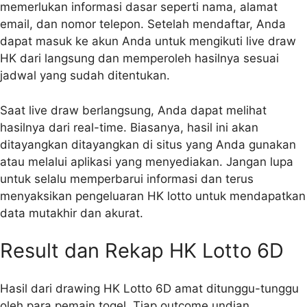
memerlukan informasi dasar seperti nama, alamat
email, dan nomor telepon. Setelah mendaftar, Anda
dapat masuk ke akun Anda untuk mengikuti live draw
HK dari langsung dan memperoleh hasilnya sesuai
jadwal yang sudah ditentukan.
Saat live draw berlangsung, Anda dapat melihat
hasilnya dari real-time. Biasanya, hasil ini akan
ditayangkan ditayangkan di situs yang Anda gunakan
atau melalui aplikasi yang menyediakan. Jangan lupa
untuk selalu memperbarui informasi dan terus
menyaksikan pengeluaran HK lotto untuk mendapatkan
data mutakhir dan akurat.
Result dan Rekap HK Lotto 6D
Hasil dari drawing HK Lotto 6D amat ditunggu-tunggu
oleh para pemain togel. Tiap outcome undian