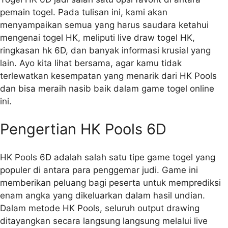
pemain togel. Pada tulisan ini, kami akan
menyampaikan semua yang harus saudara ketahui
mengenai togel HK, meliputi live draw togel HK,
ringkasan hk 6D, dan banyak informasi krusial yang
lain. Ayo kita lihat bersama, agar kamu tidak
terlewatkan kesempatan yang menarik dari HK Pools
dan bisa meraih nasib baik dalam game togel online
ini.
Pengertian HK Pools 6D
HK Pools 6D adalah salah satu tipe game togel yang
populer di antara para penggemar judi. Game ini
memberikan peluang bagi peserta untuk memprediksi
enam angka yang dikeluarkan dalam hasil undian.
Dalam metode HK Pools, seluruh output drawing
ditayangkan secara langsung langsung melalui live