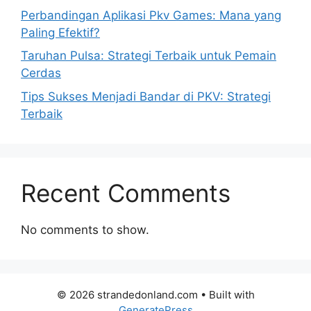
Perbandingan Aplikasi Pkv Games: Mana yang
Paling Efektif?
Taruhan Pulsa: Strategi Terbaik untuk Pemain
Cerdas
Tips Sukses Menjadi Bandar di PKV: Strategi
Terbaik
Recent Comments
No comments to show.
© 2026 strandedonland.com
• Built with
GeneratePress