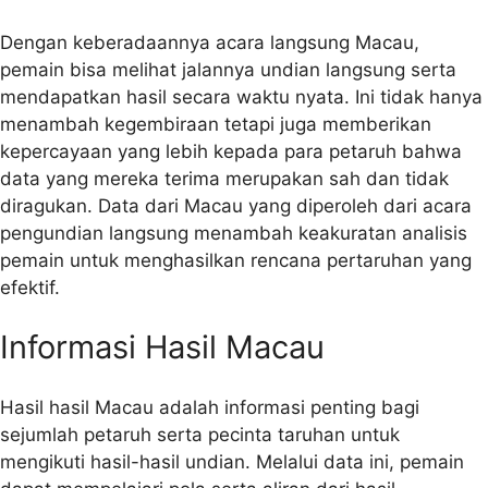
Dengan keberadaannya acara langsung Macau,
pemain bisa melihat jalannya undian langsung serta
mendapatkan hasil secara waktu nyata. Ini tidak hanya
menambah kegembiraan tetapi juga memberikan
kepercayaan yang lebih kepada para petaruh bahwa
data yang mereka terima merupakan sah dan tidak
diragukan. Data dari Macau yang diperoleh dari acara
pengundian langsung menambah keakuratan analisis
pemain untuk menghasilkan rencana pertaruhan yang
efektif.
Informasi Hasil Macau
Hasil hasil Macau adalah informasi penting bagi
sejumlah petaruh serta pecinta taruhan untuk
mengikuti hasil-hasil undian. Melalui data ini, pemain