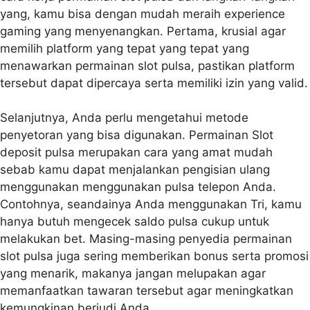
yang, kamu bisa dengan mudah meraih experience
gaming yang menyenangkan. Pertama, krusial agar
memilih platform yang tepat yang tepat yang
menawarkan permainan slot pulsa, pastikan platform
tersebut dapat dipercaya serta memiliki izin yang valid.
Selanjutnya, Anda perlu mengetahui metode
penyetoran yang bisa digunakan. Permainan Slot
deposit pulsa merupakan cara yang amat mudah
sebab kamu dapat menjalankan pengisian ulang
menggunakan menggunakan pulsa telepon Anda.
Contohnya, seandainya Anda menggunakan Tri, kamu
hanya butuh mengecek saldo pulsa cukup untuk
melakukan bet. Masing-masing penyedia permainan
slot pulsa juga sering memberikan bonus serta promosi
yang menarik, makanya jangan melupakan agar
memanfaatkan tawaran tersebut agar meningkatkan
kemungkinan berjudi Anda.