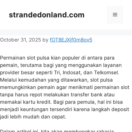
Skip
to
strandedonland.com
Menu
content
October 31, 2025
by
fOT8EJXjf0m8ov5
Permainan slot pulsa kian populer di antara para
pemain, terutama bagi yang menggunakan layanan
provider besar seperti Tri, Indosat, dan Telkomsel.
Melalui kemudahan yang ditawarkan, slot pulsa
memungkinkan pemain agar menikmati permainan slot
tanpa harus repot melakukan transfer bank atau
memakai kartu kredit. Bagi para pemula, hal ini bisa
menjadi keuntungan tersendiri karena langkah deposit
jadi lebih mudah dan cepat.
Dalam artikel ini, kita akan membongkar rahasia