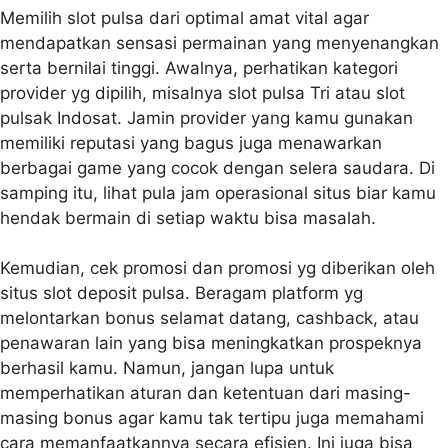
Memilih slot pulsa dari optimal amat vital agar
mendapatkan sensasi permainan yang menyenangkan
serta bernilai tinggi. Awalnya, perhatikan kategori
provider yg dipilih, misalnya slot pulsa Tri atau slot
pulsak Indosat. Jamin provider yang kamu gunakan
memiliki reputasi yang bagus juga menawarkan
berbagai game yang cocok dengan selera saudara. Di
samping itu, lihat pula jam operasional situs biar kamu
hendak bermain di setiap waktu bisa masalah.
Kemudian, cek promosi dan promosi yg diberikan oleh
situs slot deposit pulsa. Beragam platform yg
melontarkan bonus selamat datang, cashback, atau
penawaran lain yang bisa meningkatkan prospeknya
berhasil kamu. Namun, jangan lupa untuk
memperhatikan aturan dan ketentuan dari masing-
masing bonus agar kamu tak tertipu juga memahami
cara memanfaatkannya secara efisien. Ini juga bisa