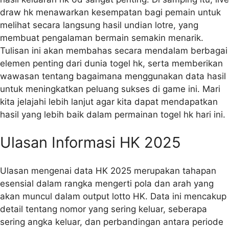
draw hk menawarkan kesempatan bagi pemain untuk
melihat secara langsung hasil undian lotre, yang
membuat pengalaman bermain semakin menarik.
Tulisan ini akan membahas secara mendalam berbagai
elemen penting dari dunia togel hk, serta memberikan
wawasan tentang bagaimana menggunakan data hasil
untuk meningkatkan peluang sukses di game ini. Mari
kita jelajahi lebih lanjut agar kita dapat mendapatkan
hasil yang lebih baik dalam permainan togel hk hari ini.
Ulasan Informasi HK 2025
Ulasan mengenai data HK 2025 merupakan tahapan
esensial dalam rangka mengerti pola dan arah yang
akan muncul dalam output lotto HK. Data ini mencakup
detail tentang nomor yang sering keluar, seberapa
sering angka keluar, dan perbandingan antara periode