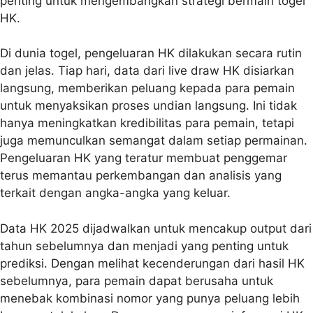
penting untuk mengembangkan strategi bermain togel
HK.
Di dunia togel, pengeluaran HK dilakukan secara rutin
dan jelas. Tiap hari, data dari live draw HK disiarkan
langsung, memberikan peluang kepada para pemain
untuk menyaksikan proses undian langsung. Ini tidak
hanya meningkatkan kredibilitas para pemain, tetapi
juga memunculkan semangat dalam setiap permainan.
Pengeluaran HK yang teratur membuat penggemar
terus memantau perkembangan dan analisis yang
terkait dengan angka-angka yang keluar.
Data HK 2025 dijadwalkan untuk mencakup output dari
tahun sebelumnya dan menjadi yang penting untuk
prediksi. Dengan melihat kecenderungan dari hasil HK
sebelumnya, para pemain dapat berusaha untuk
menebak kombinasi nomor yang punya peluang lebih