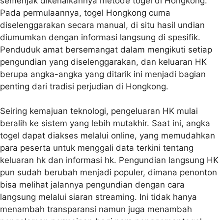
semenjak dikenalkannya metode togel di Hongkong.
Pada permulaannya, togel Hongkong cuma
diselenggarakan secara manual, di situ hasil undian
diumumkan dengan informasi langsung di spesifik.
Penduduk amat bersemangat dalam mengikuti setiap
pengundian yang diselenggarakan, dan keluaran HK
berupa angka-angka yang ditarik ini menjadi bagian
penting dari tradisi perjudian di Hongkong.
Seiring kemajuan teknologi, pengeluaran HK mulai
beralih ke sistem yang lebih mutakhir. Saat ini, angka
togel dapat diakses melalui online, yang memudahkan
para peserta untuk menggali data terkini tentang
keluaran hk dan informasi hk. Pengundian langsung HK
pun sudah berubah menjadi populer, dimana penonton
bisa melihat jalannya pengundian dengan cara
langsung melalui siaran streaming. Ini tidak hanya
menambah transparansi namun juga menambah