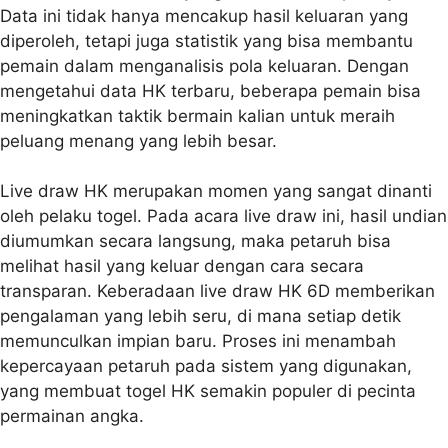
Data ini tidak hanya mencakup hasil keluaran yang
diperoleh, tetapi juga statistik yang bisa membantu
pemain dalam menganalisis pola keluaran. Dengan
mengetahui data HK terbaru, beberapa pemain bisa
meningkatkan taktik bermain kalian untuk meraih
peluang menang yang lebih besar.
Live draw HK merupakan momen yang sangat dinanti
oleh pelaku togel. Pada acara live draw ini, hasil undian
diumumkan secara langsung, maka petaruh bisa
melihat hasil yang keluar dengan cara secara
transparan. Keberadaan live draw HK 6D memberikan
pengalaman yang lebih seru, di mana setiap detik
memunculkan impian baru. Proses ini menambah
kepercayaan petaruh pada sistem yang digunakan,
yang membuat togel HK semakin populer di pecinta
permainan angka.