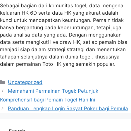
Sebagai bagian dari komunitas togel, data mengenai
keluaran HK 6D serta data HK yang akurat adalah
kunci untuk mendapatkan keuntungan. Pemain tidak
hanya bergantung pada keberuntungan, tetapi juga
pada analisa data yang ada. Dengan menggunakan
data serta mengikuti live draw HK, setiap pemain bisa
menjadi siap dalam strategi strategi dan menentukan
tahapan selanjutnya dalam dunia togel, khususnya
dalam permainan Toto HK yang semakin populer.
Categories
Uncategorized
Memahami Permainan Togel: Petunjuk
Komprehensif bagi Pemain Togel Hari Ini
Panduan Lengkap Login Rakyat Poker bagi Pemula
Search