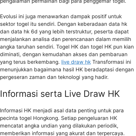
pengalaman permainan bagi para penggemar togel.
Evolusi ini juga menawarkan dampak positif untuk
sektor togel itu sendiri. Dengan keberadaan data hk
dan data hk 6d yang lebih terstruktur, peserta dapat
menjalankan analisa dan perencanaan dalam memilih
angka taruhan sendiri. Togel HK dan togel HK pun kian
diminati, dengan kemudahan akses dan pembaruan
yang terus berkembang.
live draw hk
Transformasi ini
menunjukkan bagaimana hasil HK beradaptasi dengan
pergeseran zaman dan teknologi yang hadir.
Informasi serta Live Draw HK
Informasi HK menjadi asal data penting untuk para
pecinta togel Hongkong. Setiap pengeluaran HK
mencatat angka undian yang dilakukan periodik,
memberikan informasi yang akurat dan terpercaya.