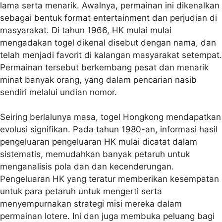
lama serta menarik. Awalnya, permainan ini dikenalkan
sebagai bentuk format entertainment dan perjudian di
masyarakat. Di tahun 1966, HK mulai mulai
mengadakan togel dikenal disebut dengan nama, dan
telah menjadi favorit di kalangan masyarakat setempat.
Permainan tersebut berkembang pesat dan menarik
minat banyak orang, yang dalam pencarian nasib
sendiri melalui undian nomor.
Seiring berlalunya masa, togel Hongkong mendapatkan
evolusi signifikan. Pada tahun 1980-an, informasi hasil
pengeluaran pengeluaran HK mulai dicatat dalam
sistematis, memudahkan banyak petaruh untuk
menganalisis pola dan dan kecenderungan.
Pengeluaran HK yang teratur memberikan kesempatan
untuk para petaruh untuk mengerti serta
menyempurnakan strategi misi mereka dalam
permainan lotere. Ini dan juga membuka peluang bagi