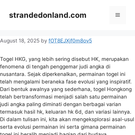
Skip
to
strandedonland.com
Menu
content
August 18, 2025
by
fOT8EJXjf0m8ov5
Togel HKG, yang lebih sering disebut HK, merupakan
fenomena di tengah penggemar judi angka di
nusantara. Sejak diperkenalkan, permainan togel ini
telah mengalami beraneka fase evolusi yang inspiratif.
Dari bentuk awalnya yang sederhana, togel Hongkong
telah bertransformasi menjadi salah satu permainan
judi angka paling diminati dengan berbagai varian
termasuk hasil hk, keluaran hk 6d, dan variasi lainnya.
Di dalam tulisan ini, kita akan mengeksplorasi asal-usul
serta evolusi permainan ini serta gimana permainan
togel ini beralih menjadi bagian dari budaya