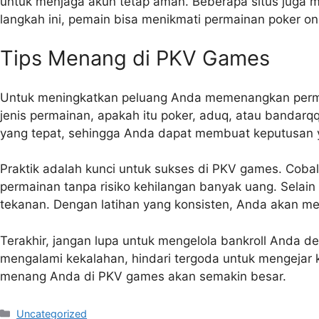
untuk menjaga akun tetap aman. Beberapa situs juga 
langkah ini, pemain bisa menikmati permainan poker on
Tips Menang di PKV Games
Untuk meningkatkan peluang Anda memenangkan permain
jenis permainan, apakah itu poker, aduq, atau bandarq
yang tepat, sehingga Anda dapat membuat keputusan y
Praktik adalah kunci untuk sukses di PKV games. Cobal
permainan tanpa risiko kehilangan banyak uang. Selain
tekanan. Dengan latihan yang konsisten, Anda akan m
Terakhir, jangan lupa untuk mengelola bankroll Anda d
mengalami kekalahan, hindari tergoda untuk mengejar 
menang Anda di PKV games akan semakin besar.
Categories
Uncategorized