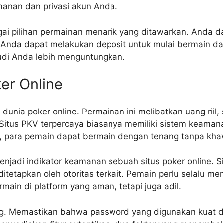
manan dan privasi akun Anda.
gai pilihan permainan menarik yang ditawarkan. Anda d
, Anda dapat melakukan deposit untuk mulai bermain 
udi Anda lebih menguntungkan.
er Online
unia poker online. Permainan ini melibatkan uang rii
Situs PKV terpercaya biasanya memiliki sistem keamana
, para pemain dapat bermain dengan tenang tanpa khaw
 menjadi indikator keamanan sebuah situs poker online. 
etapkan oleh otoritas terkait. Pemain perlu selalu meme
ain di platform yang aman, tetapi juga adil.
ing. Memastikan bahwa password yang digunakan kuat 