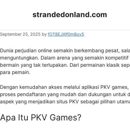
Skip
to
strandedonland.com
content
September 25, 2025
by
fOT8EJXjf0m8ov5
Dunia perjudian online semakin berkembang pesat, sal
menguntungkan. Dalam arena yang semakin kompetitif i
bermain yang tak terlupakan. Dari permainan klasik se
para pemain.
Dengan kemudahan akses melalui aplikasi PKV games, p
proses pendaftaran yang mudah dan dukungan untuk down
aspek yang menjadikan situs PKV sebagai pilihan utama 
Apa Itu PKV Games?