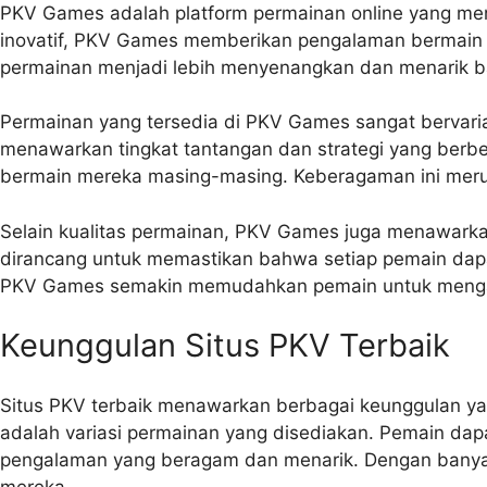
PKV Games adalah platform permainan online yang men
inovatif, PKV Games memberikan pengalaman bermain 
permainan menjadi lebih menyenangkan dan menarik b
Permainan yang tersedia di PKV Games sangat bervariasi
menawarkan tingkat tantangan dan strategi yang berb
bermain mereka masing-masing. Keberagaman ini merupa
Selain kualitas permainan, PKV Games juga menawarkan
dirancang untuk memastikan bahwa setiap pemain dapa
PKV Games semakin memudahkan pemain untuk mengaks
Keunggulan Situs PKV Terbaik
Situs PKV terbaik menawarkan berbagai keunggulan 
adalah variasi permainan yang disediakan. Pemain dap
pengalaman yang beragam dan menarik. Dengan banyak
mereka.