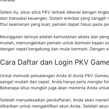
Selain itu, situs-situs PKV terbaik dikenal dengan ti
dan transaksi keuangan. Sistem enkripsi yang canggih
fitur keamanan yang kuat, pemain dapat fokus pada pe
Keunggulan lainnya adalah kemudahan akses dan pengg
mudah, memungkinkan pemain untuk bermain kapan saja
dengan cepat bergabung dan mulai bermain. Dengan se
Cara Daftar dan Login PKV Gam
Untuk memulai petualangan Anda di dunia PKV Games,
sangat mudah dan cepat. Anda hanya perlu mengisi form
Beberapa situs mungkin juga akan meminta Anda untu
Setelah menyelesaikan pendaftaran, Anda akan meneri
diberikan untuk mengaktifkan akun Anda. Setelah ak