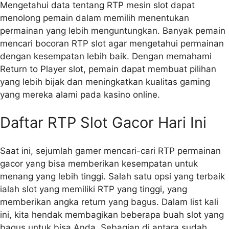
Mengetahui data tentang RTP mesin slot dapat
menolong pemain dalam memilih menentukan
permainan yang lebih menguntungkan. Banyak pemain
mencari bocoran RTP slot agar mengetahui permainan
dengan kesempatan lebih baik. Dengan memahami
Return to Player slot, pemain dapat membuat pilihan
yang lebih bijak dan meningkatkan kualitas gaming
yang mereka alami pada kasino online.
Daftar RTP Slot Gacor Hari Ini
Saat ini, sejumlah gamer mencari-cari RTP permainan
gacor yang bisa memberikan kesempatan untuk
menang yang lebih tinggi. Salah satu opsi yang terbaik
ialah slot yang memiliki RTP yang tinggi, yang
memberikan angka return yang bagus. Dalam list kali
ini, kita hendak membagikan beberapa buah slot yang
bagus untuk bisa Anda. Sebagian di antara sudah