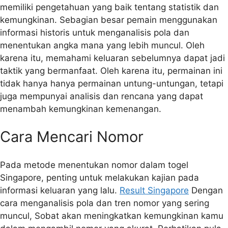
memiliki pengetahuan yang baik tentang statistik dan
kemungkinan. Sebagian besar pemain menggunakan
informasi historis untuk menganalisis pola dan
menentukan angka mana yang lebih muncul. Oleh
karena itu, memahami keluaran sebelumnya dapat jadi
taktik yang bermanfaat. Oleh karena itu, permainan ini
tidak hanya hanya permainan untung-untungan, tetapi
juga mempunyai analisis dan rencana yang dapat
menambah kemungkinan kemenangan.
Cara Mencari Nomor
Pada metode menentukan nomor dalam togel
Singapore, penting untuk melakukan kajian pada
informasi keluaran yang lalu.
Result Singapore
Dengan
cara menganalisis pola dan tren nomor yang sering
muncul, Sobat akan meningkatkan kemungkinan kamu