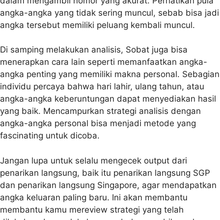
dalam mengambil nomor yang akurat. Perhatikan pula
angka-angka yang tidak sering muncul, sebab bisa jadi
angka tersebut memiliki peluang kembali muncul.
Di samping melakukan analisis, Sobat juga bisa
menerapkan cara lain seperti memanfaatkan angka-
angka penting yang memiliki makna personal. Sebagian
individu percaya bahwa hari lahir, ulang tahun, atau
angka-angka keberuntungan dapat menyediakan hasil
yang baik. Mencampurkan strategi analisis dengan
angka-angka personal bisa menjadi metode yang
fascinating untuk dicoba.
Jangan lupa untuk selalu mengecek output dari
penarikan langsung, baik itu penarikan langsung SGP
dan penarikan langsung Singapore, agar mendapatkan
angka keluaran paling baru. Ini akan membantu
membantu kamu mereview strategi yang telah