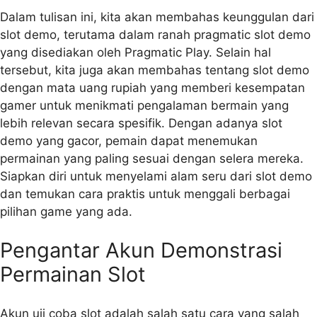
Dalam tulisan ini, kita akan membahas keunggulan dari
slot demo, terutama dalam ranah pragmatic slot demo
yang disediakan oleh Pragmatic Play. Selain hal
tersebut, kita juga akan membahas tentang slot demo
dengan mata uang rupiah yang memberi kesempatan
gamer untuk menikmati pengalaman bermain yang
lebih relevan secara spesifik. Dengan adanya slot
demo yang gacor, pemain dapat menemukan
permainan yang paling sesuai dengan selera mereka.
Siapkan diri untuk menyelami alam seru dari slot demo
dan temukan cara praktis untuk menggali berbagai
pilihan game yang ada.
Pengantar Akun Demonstrasi
Permainan Slot
Akun uji coba slot adalah salah satu cara yang salah