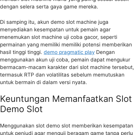
dengan selera serta gaya game mereka.
Di samping itu, akun demo slot machine juga
menyediakan kesempatan untuk pemain agar
menemukan slot machine uji coba gacor, seperti
permainan yang memiliki memiliki potensi memberikan
hasil tinggi tinggi.
demo pragmatic play
Dengan
menggunakan akun uji coba, pemain dapat mengukur
bermacam-macam karakter dari slot machine tersebut,
termasuk RTP dan volatilitas sebelum memutuskan
untuk bermain di dalam versi nyata.
Keuntungan Memanfaatkan Slot
Demo Slot
Menggunakan slot demo slot memberikan kesempatan
untuk penjudi agar menguji beragam game tanpa perlu